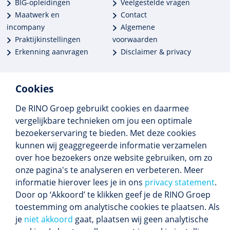
BIG-opleidingen
Veelgestelde vragen
Maatwerk en
Contact
incompany
Algemene
Praktijkinstellingen
voorwaarden
Erkenning aanvragen
Disclaimer & privacy
Cookies
De RINO Groep gebruikt cookies en daarmee
Meer dan 250 opleidingen
vergelijkbare technieken om jou een optimale
Alle BIG-opleidingen in huis
bezoekerservaring te bieden. Met deze cookies
Cedeo-erkend en CRKBO-geregistreerd
kunnen wij geaggregeerde informatie verzamelen
Gemiddelde beoordeling 8,4
over hoe bezoekers onze website gebruiken, om zo
onze pagina's te analyseren en verbeteren. Meer
informatie hierover lees je in ons
privacy statement
.
Door op ‘Akkoord’ te klikken geef je de RINO Groep
Volg ons
toestemming om analytische cookies te plaatsen. Als
Blijf op de hoogte van het (nieuwe) scholings­
je
niet akkoord
gaat, plaatsen wij geen analytische
aanbod en ons laatste nieuws.