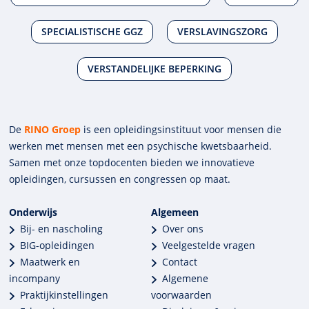
SPECIALISTISCHE GGZ
VERSLAVINGSZORG
VERSTANDELIJKE BEPERKING
De
RINO Groep
is een opleidings­insti­tuut voor mensen die
werken met mensen met een psychische kwets­baar­heid.
Samen met onze top­docenten bieden we innova­tieve
opleidingen, cursussen en congres­sen op maat.
Onderwijs
Algemeen
Bij- en nascholing
Over ons
BIG-opleidingen
Veelgestelde vragen
Maatwerk en
Contact
incompany
Algemene
Praktijkinstellingen
voorwaarden