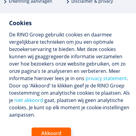
Erkenning aanvragen
Disclaimer & privacy
Cookies
De RINO Groep gebruikt cookies en daarmee
Meer dan 250 opleidingen
vergelijkbare technieken om jou een optimale
Alle BIG-opleidingen in huis
bezoekerservaring te bieden. Met deze cookies
Cedeo-erkend en CRKBO-geregistreerd
kunnen wij geaggregeerde informatie verzamelen
Gemiddelde beoordeling 8,4
over hoe bezoekers onze website gebruiken, om zo
onze pagina's te analyseren en verbeteren. Meer
informatie hierover lees je in ons
privacy statement
.
Door op ‘Akkoord’ te klikken geef je de RINO Groep
Volg ons
toestemming om analytische cookies te plaatsen. Als
Blijf op de hoogte van het (nieuwe) scholings­
je
niet akkoord
gaat, plaatsen wij geen analytische
aanbod en ons laatste nieuws.
cookies. Je kunt op elk moment je cookie-instellingen
Inschrijven nieuwsbrief
aanpassen.
Akkoord