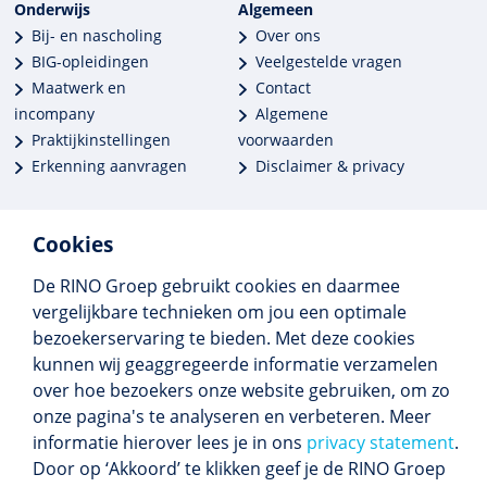
Onderwijs
Algemeen
Bij- en nascholing
Over ons
BIG-opleidingen
Veelgestelde vragen
Maatwerk en
Contact
incompany
Algemene
Praktijkinstellingen
voorwaarden
Erkenning aanvragen
Disclaimer & privacy
Cookies
De RINO Groep gebruikt cookies en daarmee
Meer dan 250 opleidingen
vergelijkbare technieken om jou een optimale
Alle BIG-opleidingen in huis
bezoekerservaring te bieden. Met deze cookies
Cedeo-erkend en CRKBO-geregistreerd
kunnen wij geaggregeerde informatie verzamelen
Gemiddelde beoordeling 8,4
over hoe bezoekers onze website gebruiken, om zo
onze pagina's te analyseren en verbeteren. Meer
informatie hierover lees je in ons
privacy statement
.
Door op ‘Akkoord’ te klikken geef je de RINO Groep
Volg ons