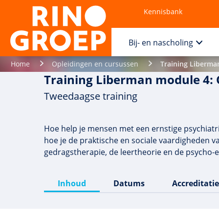
Kennisbank
Contact
Bij- en nascholing
Home
Opleidingen en cursussen
Training Liberma
Training Liberman module 4:
Tweedaagse training
Hoe help je mensen met een ernstige psychiatris
hoe je de praktische en sociale vaardigheden v
gedragstherapie, de leertheorie en de psycho-e
Inhoud
Datums
Accreditatie