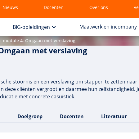
Nieuws
Docenten
Over ons
Ve
Maatwerk en incompany
BIG-opleidingen
n module 4: Omgaan met verslaving
 Omgaan met verslaving
che stoornis en een verslaving om stappen te zetten naar soc
an deze cliënten vergroot en daarmee hun zelfstandigheid. J
ducatie met concrete casuïstiek.
Doelgroep
Docenten
Literatuur