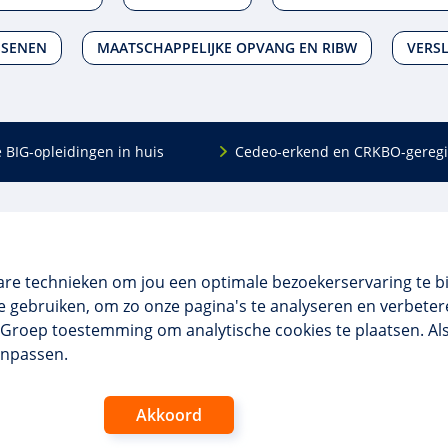
SSENEN
MAATSCHAPPELIJKE OPVANG EN RIBW
VERS
e BIG-opleidingen in huis
Cedeo-erkend en CRKBO-geregi
Algemeen
scholing
Over ons
dingen
Veelgestelde vragen
are technieken om jou een optimale bezoekerservaring te b
 en incompany
Contact
 gebruiken, om zo onze pagina's te analyseren en verbetere
tellingen
Algemene voorwaarden
NO Groep toestemming om analytische cookies te plaatsen. Al
 aanvragen
Disclaimer & privacy
anpassen.
Akkoord