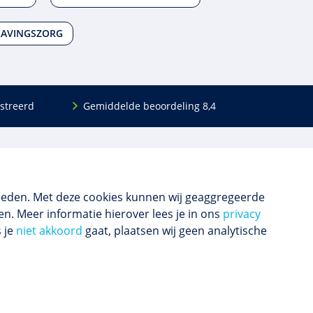
LAVINGSZORG
streerd
Gemiddelde beoordeling 8,4
Volg ons
Blijf op de hoogte van het (nieuwe) scholings­
aanbod en ons laatste nieuws.
ieden. Met deze cookies kunnen wij geaggregeerde
n. Meer informatie hierover lees je in ons
privacy
s je
niet akkoord
gaat, plaatsen wij geen analytische
Inschrijven nieuwsbrief