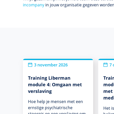
incompany
in jouw organisatie gegeven worde
3 november 2026
7 
Training Liberman
Trai
module 4: Omgaan met
modu
verslaving
met 
medi
Hoe help je mensen met een
ernstige psychiatrische
Het i
stoornis en een verslaving om