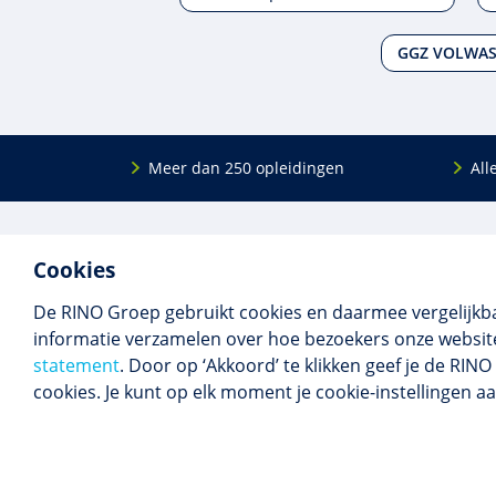
GGZ VOLWA
Meer dan 250 opleidingen
All
De
RINO Groep
is een opleidings­insti­tuut
Onderwijs
Cookies
voor mensen die werken met mensen met
Bij- en na
een psychische kwets­baar­heid. Samen met
BIG-oplei
De RINO Groep gebruikt cookies en daarmee vergelijkb
onze top­docenten bieden we innova­tieve
Maatwerk
informatie verzamelen over hoe bezoekers onze website
opleidingen, cursussen en congres­sen op
Praktijkins
statement
. Door op ‘Akkoord’ te klikken geef je de RI
maat.
Erkenning
cookies. Je kunt op elk moment je cookie-instellingen a