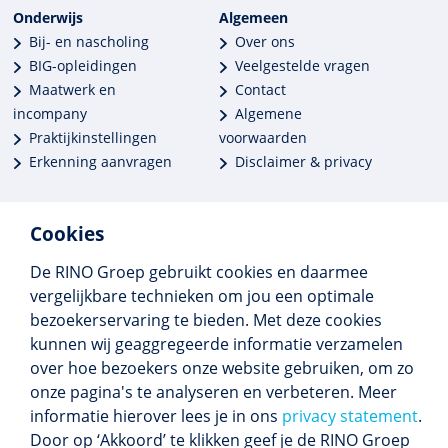
Onderwijs
Algemeen
Bij- en nascholing
Over ons
BIG-opleidingen
Veelgestelde vragen
Maatwerk en
Contact
incompany
Algemene
Praktijkinstellingen
voorwaarden
Erkenning aanvragen
Disclaimer & privacy
Cookies
De RINO Groep gebruikt cookies en daarmee
Meer dan 250 opleidingen
vergelijkbare technieken om jou een optimale
Alle BIG-opleidingen in huis
bezoekerservaring te bieden. Met deze cookies
Cedeo-erkend en CRKBO-geregistreerd
kunnen wij geaggregeerde informatie verzamelen
Gemiddelde beoordeling 8,4
over hoe bezoekers onze website gebruiken, om zo
onze pagina's te analyseren en verbeteren. Meer
informatie hierover lees je in ons
privacy statement
.
Door op ‘Akkoord’ te klikken geef je de RINO Groep
Volg ons