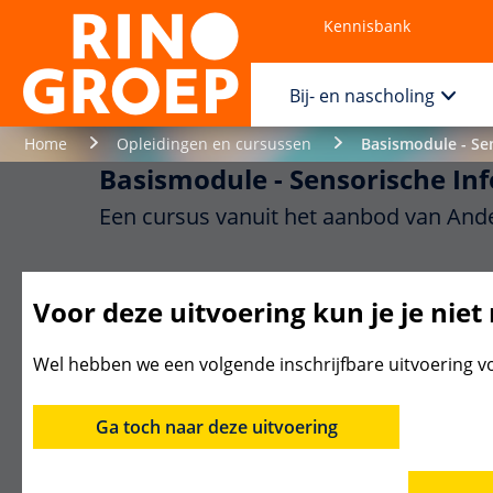
Kennisbank
Contact
Bij- en nascholing
Home
Opleidingen en cursussen
Basismodule - Se
Basismodule - Sensorische In
Een cursus vanuit het aanbod van Ande
Ben je op zoek naar een praktische cursus over
Voor deze uitvoering kun je je niet
spraak, taal, eten en drinken? Dan is deze mod
een goede keuze. Alle informatie wordt gedure
Wel hebben we een volgende inschrijfbare uitvoering v
ontwikkeling en functie.
Ga toch naar deze uitvoering
Inhoud
Datums
Accreditatie