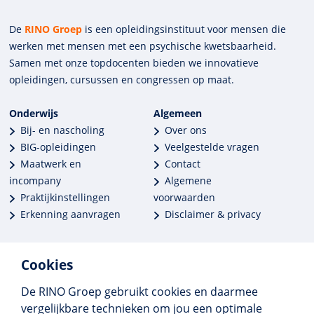
De
RINO Groep
is een opleidings­insti­tuut voor mensen die
werken met mensen met een psychische kwets­baar­heid.
Samen met onze top­docenten bieden we innova­tieve
opleidingen, cursussen en congres­sen op maat.
Onderwijs
Algemeen
Bij- en nascholing
Over ons
BIG-opleidingen
Veelgestelde vragen
Maatwerk en
Contact
incompany
Algemene
Praktijkinstellingen
voorwaarden
Erkenning aanvragen
Disclaimer & privacy
Cookies
De RINO Groep gebruikt cookies en daarmee
Meer dan 250 opleidingen
vergelijkbare technieken om jou een optimale