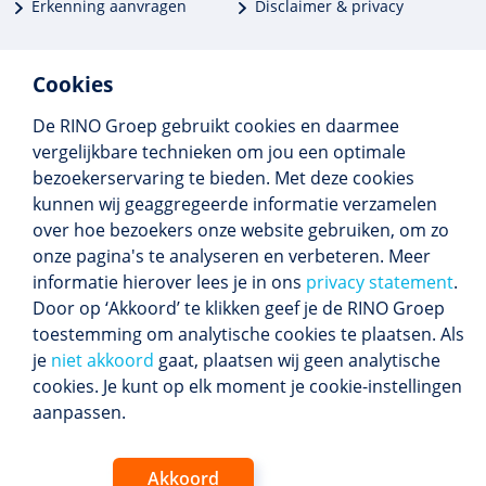
Erkenning aanvragen
Disclaimer & privacy
Cookies
De RINO Groep gebruikt cookies en daarmee
Meer dan 250 opleidingen
vergelijkbare technieken om jou een optimale
Alle BIG-opleidingen in huis
bezoekerservaring te bieden. Met deze cookies
Cedeo-erkend en CRKBO-geregistreerd
kunnen wij geaggregeerde informatie verzamelen
Gemiddelde beoordeling 8,4
over hoe bezoekers onze website gebruiken, om zo
onze pagina's te analyseren en verbeteren. Meer
informatie hierover lees je in ons
privacy statement
.
Door op ‘Akkoord’ te klikken geef je de RINO Groep
Volg ons
toestemming om analytische cookies te plaatsen. Als
Blijf op de hoogte van het (nieuwe) scholings­
je
niet akkoord
gaat, plaatsen wij geen analytische
aanbod en ons laatste nieuws.
cookies. Je kunt op elk moment je cookie-instellingen
Inschrijven nieuwsbrief
aanpassen.
Akkoord