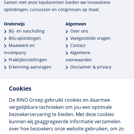
Samen met onze top­docenten bieden we innova­tieve
opleidingen, cursussen en congres­sen op maat.
Onderwijs
Algemeen
Bij- en nascholing
Over ons
BIG-opleidingen
Veelgestelde vragen
Maatwerk en
Contact
incompany
Algemene
Praktijkinstellingen
voorwaarden
Erkenning aanvragen
Disclaimer & privacy
Cookies
De RINO Groep gebruikt cookies en daarmee
Meer dan 250 opleidingen
vergelijkbare technieken om jou een optimale
Alle BIG-opleidingen in huis
bezoekerservaring te bieden. Met deze cookies
Cedeo-erkend en CRKBO-geregistreerd
kunnen wij geaggregeerde informatie verzamelen
Gemiddelde beoordeling 8,4
over hoe bezoekers onze website gebruiken, om zo