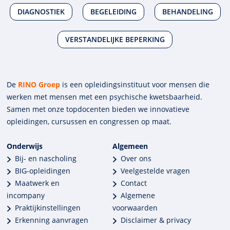
DIAGNOSTIEK
BEGELEIDING
BEHANDELING
VERSTANDELIJKE BEPERKING
De
RINO Groep
is een opleidings­insti­tuut voor mensen die
werken met mensen met een psychische kwets­baar­heid.
Samen met onze top­docenten bieden we innova­tieve
opleidingen, cursussen en congres­sen op maat.
Onderwijs
Algemeen
Bij- en nascholing
Over ons
BIG-opleidingen
Veelgestelde vragen
Maatwerk en
Contact
incompany
Algemene
Praktijkinstellingen
voorwaarden
Erkenning aanvragen
Disclaimer & privacy