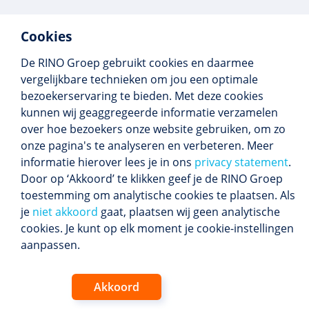
Cookies
De RINO Groep gebruikt cookies en daarmee
Meer dan 250 opleidingen
vergelijkbare technieken om jou een optimale
Alle BIG-opleidingen in huis
bezoekerservaring te bieden. Met deze cookies
Cedeo-erkend en CRKBO-geregistreerd
kunnen wij geaggregeerde informatie verzamelen
Gemiddelde beoordeling 8,4
over hoe bezoekers onze website gebruiken, om zo
onze pagina's te analyseren en verbeteren. Meer
informatie hierover lees je in ons
privacy statement
.
Door op ‘Akkoord’ te klikken geef je de RINO Groep
Volg ons
toestemming om analytische cookies te plaatsen. Als
Blijf op de hoogte van het (nieuwe) scholings­
je
niet akkoord
gaat, plaatsen wij geen analytische
aanbod en ons laatste nieuws.
cookies. Je kunt op elk moment je cookie-instellingen
Inschrijven nieuwsbrief
aanpassen.
Akkoord