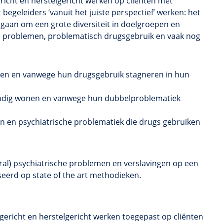
richt
en
herstelgericht
werken op cliënten met
 begeleiders ‘vanuit het juiste perspectief’ werken: het
j gaan om een grote diversiteit in doelgroepen en
e problemen, problematisch drugsgebruik en vaak nog
n en vanwege hun drugsgebruik stagneren in hun
andig wonen en vanwege hun
dubbelproblematiek
gen en psychiatrische problematiek die drugs gebruiken
oral) psychiatrische problemen en verslavingen op een
eerd op state of the art methodieken.
gericht
en
herstelgericht
werken toegepast op cliënten