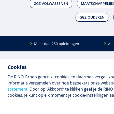
GGZ VOLWASSENEN
MAATSCHAPPELIJK
GGZ OUDEREN
Meer dan 250 opleidingen
All
De
RINO Groep
is een opleidings­insti­tuut
Onderwijs
Cookies
voor mensen die werken met mensen met
Bij- en na
een psychische kwets­baar­heid. Samen met
BIG-oplei
De RINO Groep gebruikt cookies en daarmee vergelijkb
onze top­docenten bieden we innova­tieve
Maatwerk
informatie verzamelen over hoe bezoekers onze website
opleidingen, cursussen en congres­sen op
Praktijkins
statement
. Door op ‘Akkoord’ te klikken geef je de RI
maat.
Erkenning
cookies. Je kunt op elk moment je cookie-instellingen a