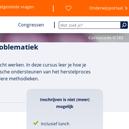
elgestelde vragen
Onderwijsportaal
Congressen
Cursuscode IC183
roblematiek
ht werken. In deze cursus leer je hoe je
tische ondersteunen van het herstelproces
ndere methodieken.
Inschrijven is niet (meer)
mogelijk
Inclusief lunch