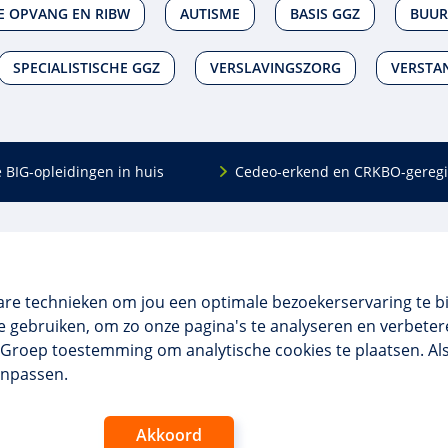
E OPVANG EN RIBW
AUTISME
BASIS GGZ
BUUR
SPECIALISTISCHE GGZ
VERSLAVINGSZORG
VERSTAN
e BIG-opleidingen in huis
Cedeo-erkend en CRKBO-geregi
Algemeen
scholing
Over ons
dingen
Veelgestelde vragen
are technieken om jou een optimale bezoekerservaring te b
 en incompany
Contact
 gebruiken, om zo onze pagina's te analyseren en verbetere
tellingen
Algemene voorwaarden
NO Groep toestemming om analytische cookies te plaatsen. Al
 aanvragen
Disclaimer & privacy
anpassen.
Akkoord