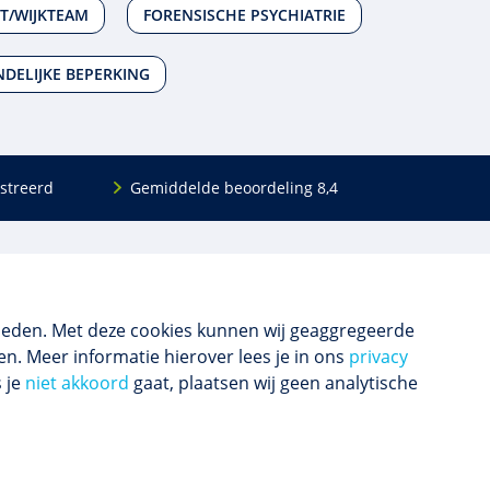
T/WIJKTEAM
FORENSISCHE PSYCHIATRIE
DELIJKE BEPERKING
streerd
Gemiddelde beoordeling 8,4
Volg ons
Blijf op de hoogte van het (nieuwe) scholings­
aanbod en ons laatste nieuws.
ieden. Met deze cookies kunnen wij geaggregeerde
n. Meer informatie hierover lees je in ons
privacy
s je
niet akkoord
gaat, plaatsen wij geen analytische
Inschrijven nieuwsbrief