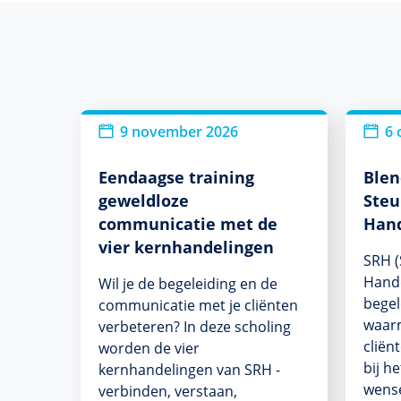
9 november 2026
6 
Eendaagse training
Blen
geweldloze
Steu
communicatie met de
Han
vier kernhandelingen
SRH (
Hande
Wil je de begeleiding en de
begel
communicatie met je cliënten
waar
verbeteren? In deze scholing
cliën
worden de vier
bij h
kernhandelingen van SRH -
wense
verbinden, verstaan,