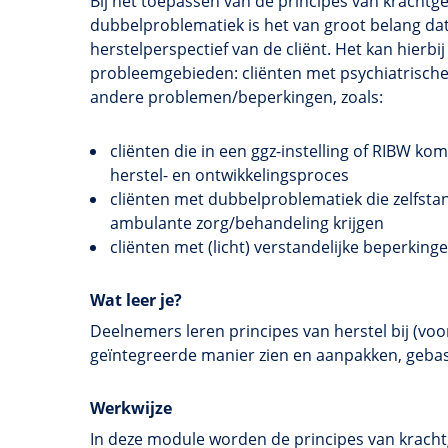
Bij het toepassen van de principes van
krachtge
dubbelproblematiek
is het van groot belang dat
herstelperspectief
van de cliënt. Het kan hierbi
probleemgebieden: cliënten met psychiatrisch
andere problemen/beperkingen, zoals:
cliënten die in een
ggz-instelling
of
RIBW
kome
herstel- en ontwikkelingsproces
cliënten met
dubbelproblematiek
die zelfst
ambulante zorg/behandeling krijgen
cliënten met (licht) verstandelijke beperkin
Wat leer je?
Deelnemers leren principes van herstel bij (vo
geïntegreerde manier zien en aanpakken, gebas
Werkwijze
In deze module worden de principes van
kracht