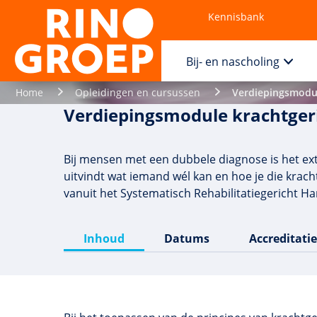
Kennisbank
Contact
Bij- en nascholing
Home
Opleidingen en cursussen
Verdiepingsmodul
Verdiepingsmodule krachtgeri
Bij mensen met een dubbele diagnose is het extr
uitvindt wat iemand wél kan en hoe je die krac
vanuit het Systematisch Rehabilitatiegericht H
Inhoud
Datums
Accreditatie