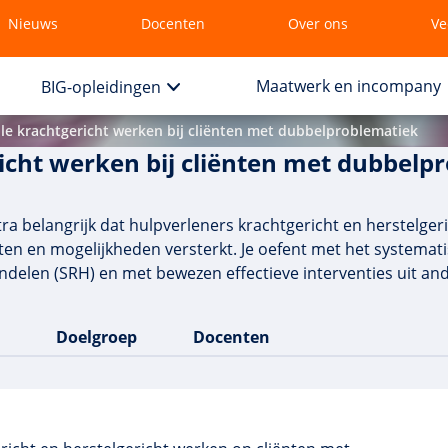
Nieuws
Docenten
Over ons
Ve
Maatwerk en incompany
BIG-opleidingen
e krachtgericht werken bij cliënten met dubbelproblematiek
cht werken bij cliënten met dubbelp
a belangrijk dat hulpverleners krachtgericht en herstelgeric
hten en mogelijkheden versterkt. Je oefent met het systema
andelen (SRH) en met bewezen effectieve interventies uit a
Doelgroep
Docenten