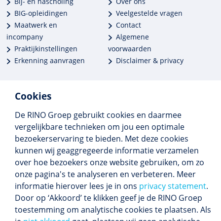
Bij- en nascholing
Over ons
BIG-opleidingen
Veelgestelde vragen
Maatwerk en
Contact
incompany
Algemene
Praktijkinstellingen
voorwaarden
Erkenning aanvragen
Disclaimer & privacy
Cookies
De RINO Groep gebruikt cookies en daarmee
Meer dan 250 opleidingen
vergelijkbare technieken om jou een optimale
Alle BIG-opleidingen in huis
bezoekerservaring te bieden. Met deze cookies
Cedeo-erkend en CRKBO-geregistreerd
kunnen wij geaggregeerde informatie verzamelen
Gemiddelde beoordeling 8,4
over hoe bezoekers onze website gebruiken, om zo
onze pagina's te analyseren en verbeteren. Meer
informatie hierover lees je in ons
privacy statement
.
Door op ‘Akkoord’ te klikken geef je de RINO Groep
Volg ons
toestemming om analytische cookies te plaatsen. Als
Blijf op de hoogte van het (nieuwe) scholings­