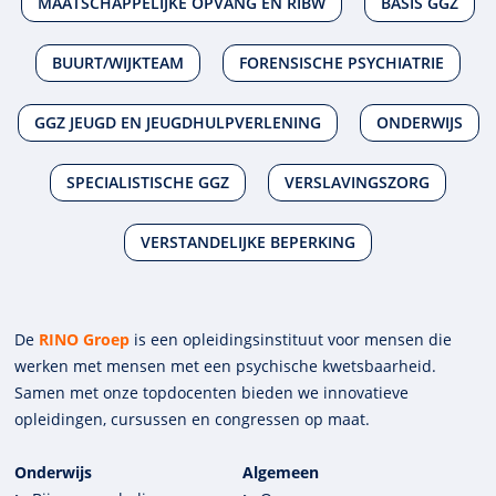
MAATSCHAPPELIJKE OPVANG EN RIBW
BASIS GGZ
BUURT/WIJKTEAM
FORENSISCHE PSYCHIATRIE
GGZ JEUGD EN JEUGDHULPVERLENING
ONDERWIJS
SPECIALISTISCHE GGZ
VERSLAVINGSZORG
VERSTANDELIJKE BEPERKING
De
RINO Groep
is een opleidings­insti­tuut voor mensen die
werken met mensen met een psychische kwets­baar­heid.
Samen met onze top­docenten bieden we innova­tieve
opleidingen, cursussen en congres­sen op maat.
Onderwijs
Algemeen