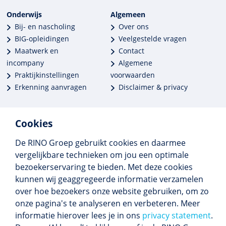
Onderwijs
Algemeen
Bij- en nascholing
Over ons
BIG-opleidingen
Veelgestelde vragen
Maatwerk en
Contact
incompany
Algemene
Praktijkinstellingen
voorwaarden
Erkenning aanvragen
Disclaimer & privacy
Cookies
De RINO Groep gebruikt cookies en daarmee
Meer dan 250 opleidingen
vergelijkbare technieken om jou een optimale
Alle BIG-opleidingen in huis
bezoekerservaring te bieden. Met deze cookies
Cedeo-erkend en CRKBO-geregistreerd
kunnen wij geaggregeerde informatie verzamelen
Gemiddelde beoordeling 8,4
over hoe bezoekers onze website gebruiken, om zo
onze pagina's te analyseren en verbeteren. Meer
informatie hierover lees je in ons
privacy statement
.