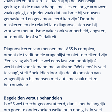
zoals dieren of lezen. Tel daarbij op het wenselijk
gedrag dat de maatschappij meisjes en jonge vrouwen
vaak oplegt, en je ziet vaak dat autisme bij vrouwen
gemaskeerd en gecamoufleerd kan zijn.’ Door het
maskeren en de relatief late diagnoses zien we bij
vrouwen met autisme vaker ook somberheid, angsten,
automutilatie of suïcidaliteit.
Diagnosticeren van mensen met ASS is complex,
omdat de traditionele vragenlijsten niet toereikend zijn.
‘Een vraag als 'heb je wel eens last van hoofdpijn?'
werkt niet voor iemand met autisme. 'Wel eens' is veel
te vaag’, stelt Spek. Hierdoor zijn de uitkomsten van
vragenlijsten bij mensen met autisme vaak niet zo
betrouwbaar.
Begeleiden versus behandelen
Is ASS wel terecht geconstateerd, dan is het belangrijk
om goed te onderzoeken welke hulp nodig is. In veel