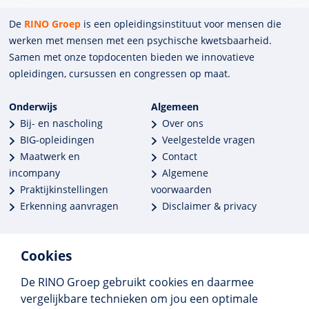
De
RINO Groep
is een opleidings­insti­tuut voor mensen die
werken met mensen met een psychische kwets­baar­heid.
Samen met onze top­docenten bieden we innova­tieve
opleidingen, cursussen en congres­sen op maat.
Onderwijs
Algemeen
Bij- en nascholing
Over ons
BIG-opleidingen
Veelgestelde vragen
Maatwerk en
Contact
incompany
Algemene
Praktijkinstellingen
voorwaarden
Erkenning aanvragen
Disclaimer & privacy
Cookies
De RINO Groep gebruikt cookies en daarmee
Meer dan 250 opleidingen
vergelijkbare technieken om jou een optimale
Alle BIG-opleidingen in huis