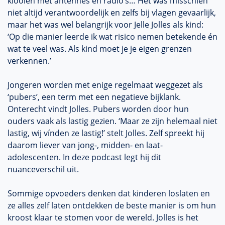
klooien met antennes en radio’s… Het was misschien
niet altijd verantwoordelijk en zelfs bij vlagen gevaarlijk,
maar het was wel belangrijk voor Jelle Jolles als kind:
‘Op die manier leerde ik wat risico nemen betekende én
wat te veel was. Als kind moet je je eigen grenzen
verkennen.’
Jongeren worden met enige regelmaat weggezet als
‘pubers’, een term met een negatieve bijklank.
Onterecht vindt Jolles. Pubers worden door hun
ouders vaak als lastig gezien. ‘Maar ze zijn helemaal niet
lastig, wij vínden ze lastig!’ stelt Jolles. Zelf spreekt hij
daarom liever van jong-, midden- en laat-
adolescenten. In deze podcast legt hij dit
nuanceverschil uit.
Sommige opvoeders denken dat kinderen loslaten en
ze alles zelf laten ontdekken de beste manier is om hun
kroost klaar te stomen voor de wereld. Jolles is het