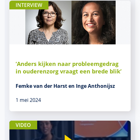
INTERVIEW
‘Anders kijken naar probleemgedrag
in ouderenzorg vraagt een brede blik’
Femke van der Harst en Inge Anthonijsz
1 mei 2024
VIDEO