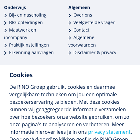
Onderwijs
Algemeen
Bij- en nascholing
Over ons
BIG-opleidingen
Veelgestelde vragen
Maatwerk en
Contact
incompany
Algemene
Praktijkinstellingen
voorwaarden
Erkenning aanvragen
Disclaimer & privacy
Cookies
De RINO Groep gebruikt cookies en daarmee
Meer dan 250 opleidingen
vergelijkbare technieken om jou een optimale
Alle BIG-opleidingen in huis
bezoekerservaring te bieden. Met deze cookies
Cedeo-erkend en CRKBO-geregistreerd
kunnen wij geaggregeerde informatie verzamelen
Gemiddelde beoordeling 8,4
over hoe bezoekers onze website gebruiken, om zo
onze pagina's te analyseren en verbeteren. Meer
informatie hierover lees je in ons
privacy statement
.
Door op ‘Akkoord’ te klikken geef je de RINO Groep
Volg ons