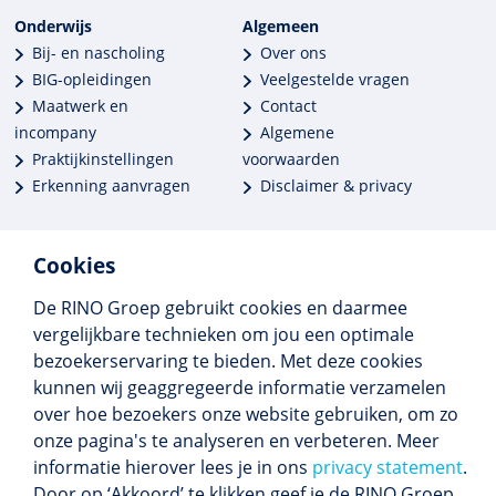
Onderwijs
Algemeen
Bij- en nascholing
Over ons
BIG-opleidingen
Veelgestelde vragen
Maatwerk en
Contact
incompany
Algemene
Praktijkinstellingen
voorwaarden
Erkenning aanvragen
Disclaimer & privacy
Cookies
De RINO Groep gebruikt cookies en daarmee
Meer dan 250 opleidingen
vergelijkbare technieken om jou een optimale
Alle BIG-opleidingen in huis
bezoekerservaring te bieden. Met deze cookies
Cedeo-erkend en CRKBO-geregistreerd
kunnen wij geaggregeerde informatie verzamelen
Gemiddelde beoordeling 8,4
over hoe bezoekers onze website gebruiken, om zo
onze pagina's te analyseren en verbeteren. Meer
informatie hierover lees je in ons
privacy statement
.
Door op ‘Akkoord’ te klikken geef je de RINO Groep
Volg ons