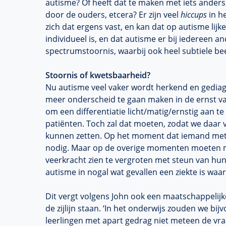
autisme? Of heeft dat te maken met iets anders,
door de ouders, etcera? Er zijn veel
hiccups
in h
zich dat ergens vast, en kan dat op autisme lij
individueel is, en dat autisme er bij iedereen a
spectrumstoornis, waarbij ook heel subtiele be
Stoornis of kwetsbaarheid?
Nu autisme veel vaker wordt herkend en gedia
meer onderscheid te gaan maken in de ernst va
om een differentiatie licht/matig/ernstig aan 
patiënten. Toch zal dat moeten, zodat we daar
kunnen zetten. Op het moment dat iemand met z
nodig. Maar op de overige momenten moeten m
veerkracht zien te vergroten met steun van hun
autisme in nogal wat gevallen een ziekte is waar
Dit vergt volgens John ook een maatschappelij
de zijlijn staan. ‘In het onderwijs zouden we bij
leerlingen met apart gedrag niet meteen de vraag