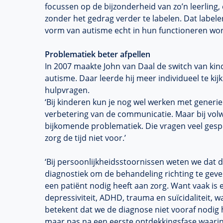
focussen op de bijzonderheid van zo’n leerling,
zonder het gedrag verder te labelen. Dat labele
vorm van autisme echt in hun functioneren wo
Problematiek beter afpellen
In 2007 maakte John van Daal de switch van ki
autisme. Daar leerde hij meer individueel te ki
hulpvragen.
‘Bij kinderen kun je nog wel werken met generi
verbetering van de communicatie. Maar bij volw
bijkomende problematiek. Die vragen veel gespe
zorg de tijd niet voor.’
‘Bij persoonlijkheidsstoornissen weten we dat 
diagnostiek om de behandeling richting te geve
een patiënt nodig heeft aan zorg. Want vaak i
depressiviteit, ADHD, trauma en suïcidaliteit, w
betekent dat we de diagnose niet vooraf nodig 
maar pas na een eerste ontdekkingsfase waarin