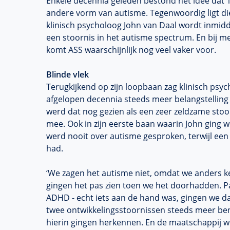
Enkele decennia geleden bestond het idee dat 
andere vorm van autisme. Tegenwoordig ligt di
klinisch psycholoog John van Daal wordt inmi
een stoornis in het autisme spectrum. En bij
komt ASS waarschijnlijk nog veel vaker voor.
Blinde vlek
Terugkijkend op zijn loopbaan zag klinisch psyc
afgelopen decennia steeds meer belangstelling
werd dat nog gezien als een zeer zeldzame stoorn
mee. Ook in zijn eerste baan waarin John ging
werd nooit over autisme gesproken, terwijl een d
had.
‘We zagen het autisme niet, omdat we anders keke
gingen het pas zien toen we het doorhadden. P
ADHD - echt iets aan de hand was, gingen we daar
twee ontwikkelingsstoornissen steeds meer b
hierin gingen herkennen. En de maatschappij 