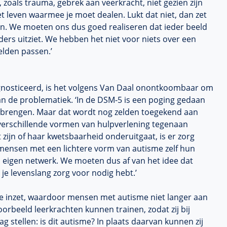
 zoals trauma, gebrek aan veerkracht, niet gezien zijn
et leven waarmee je moet dealen. Lukt dat niet, dan zet
ken. We moeten ons dus goed realiseren dat ieder beeld
nders uitziet. We hebben het niet voor niets over een
elden passen.’
gnosticeerd, is het volgens Van Daal onontkoombaar om
n de problematiek. ‘In de DSM-5 is een poging gedaan
te brengen. Maar dat wordt nog zelden toegekend aan
 verschillende vormen van hulpverlening tegenaan
ijn of haar kwetsbaarheid onderuitgaat, is er zorg
ensen met een lichtere vorm van autisme zelf hun
 eigen netwerk. We moeten dus af van het idee dat
 je levenslang zorg voor nodig hebt.’
ke inzet, waardoor mensen met autisme niet langer aan
voorbeeld leerkrachten kunnen trainen, zodat zij bij
 stellen: is dit autisme? In plaats daarvan kunnen zij