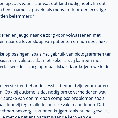
 en op zoek gaan naar wat dat kind nodig heeft. En dat,
n heeft namelijk pas zin als mensen door een ernstige
rden belemmerd.’
nderen en jeugd naar de zorg voor volwassenen met
jken naar de levensloop van patiënten en hun specifieke
eke oplossingen, zoals het gebruik van pictogrammen ter
assenen volstaat dat niet, zeker als zij kampen met
cialiseerdere zorg op maat. Maar daar krijgen we in de
de eerste tien behandelsessies bedoeld zijn voor nadere
n. Ook bij autisme is dat nodig om te verhelderen wat
s er sprake van een mix aan complexe problemen zoals
aardoor zij tegen allerlei andere zaken aan lopen. Dat
hebben om zorg te kunnen krijgen zoals nu het geval is,
 je met de patiënt nagaat waar de kern van de