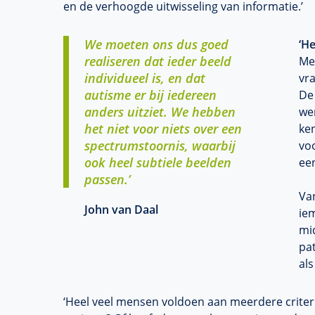
en de verhoogde uitwisseling van informatie.’
We moeten ons dus goed
‘H
realiseren dat ieder beeld
Met
individueel is, en dat
vr
autisme er bij iedereen
De
anders uitziet. We hebben
we
het niet voor niets over een
ke
spectrumstoornis, waarbij
voo
ook heel subtiele beelden
ee
passen.’
Van
John van Daal
ie
mi
pat
al
‘Heel veel mensen voldoen aan meerdere crite