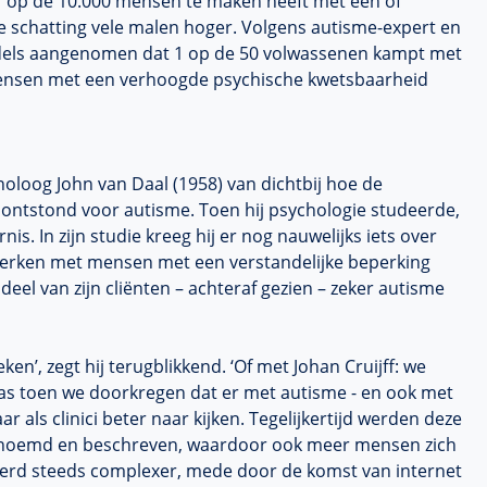
1 op de 10.000 mensen te maken heeft met een of
e schatting vele malen hoger. Volgens autisme-expert en
ddels aangenomen dat 1 op de 50 volwassenen kampt met
 mensen met een verhoogde psychische kwetsbaarheid
holoog John van Daal (1958) van dichtbij hoe de
 ontstond voor autisme. Toen hij psychologie studeerde,
is. In zijn studie kreeg hij er nog nauwelijks iets over
 werken met mensen met een verstandelijke beperking
eel van zijn cliënten – achteraf gezien – zeker autisme
n’, zegt hij terugblikkend. ‘Of met Johan Cruijff: we
as toen we doorkregen dat er met autisme - en ook met
 als clinici beter naar kijken. Tegelijkertijd werden deze
enoemd en beschreven, waardoor ook meer mensen zich
werd steeds complexer, mede door de komst van internet