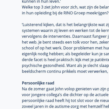
kunnen in hun leven.’
Welke top 3 ziet John voor zich, wat zijn de be
in hun opleiding bij de RINO Groep meekrijgen?
‘Luisterend kijken, dat is het belangrijkste wat
systemen waarin zij leven en werken tot de ke
vervolgens de interventies. Daarnaast fungeer 
het web. Je bent steeds een tolk voor hen, zeker
school of op het werk. Door problemen met hu
eigenlijk nodig hebben; als begeleider kun je 
derde facet is heel praktisch: kijk met je patiënt
psychische gezondheid. Want als je slecht slaapt
beeldscherm continu prikkels moet verwerken, d
Persoonlijke raad
Na de zomer gaat John volop genieten van zijn
voor jongere collega’s die dichter op de actuele 
persoonlijke raad heeft hij tot slot voor de ni
zoveel jaren in de autisme-zorg met hemzelf 