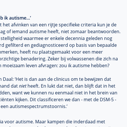
eb ik autisme…’
 het afvinken van een rijtje specifieke criteria kun je de
aag of iemand autisme heeft, niet zomaar beantwoorden.
 stelligheid waarmee er enkele decennia geleden nog
rd gefilterd en gediagnosticeerd op basis van bepaalde
nmerken, heeft nu plaatsgemaakt voor een meer
rzichtige benadering. Zeker bij volwassenen die zich na
n moeizaam leven afvragen: zou ik autisme hebben?
 Daal: ‘Het is dan aan de clinicus om te bewijzen dat
mand dat
niet
heeft. En lukt dat niet, dan blijft dat in het
dden, want we kunnen nu eenmaal niet in het brein van
iënten kijken. Dit classificeren we dan - met de DSM-5 -
s een autismespectrumstoornis.’
ria voor autisme. Maar kampen die inderdaad met