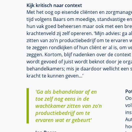
Kijk kritisch naar context
Met het oog op eisende cliënten en zorgmanage
tijd volgens Baars om moedige, standvastige en 
hun vak goed beheersen maar ook met een brede
krachtenveld zij zelf opereren. ‘Mijn advies: ga
zitten van zo’n productiebedrijf om te ervaren 
te zeggen rondkijken of hun cliënt er al is, om 
zeggen. Kortom, blijf nadenken over de context w
wordt gevoed of juist wordt beknot door je organi
behandelkamers; mis je daardoor wellicht een s
kracht te kunnen geven…’
'Ga als behandelaar af en
Pot
Ook
toe zelf nog eens in de
vol
wachtkamer zitten van zo’n
ins
productiebedrijf om te
Au
ervaren wat er gebeurt'
hoo