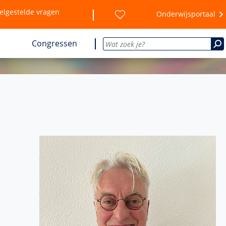
elgestelde vragen
Onderwijsportaal
Congressen