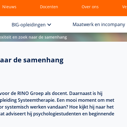
Nieuws
Docenten
Over ons
Ve
Maatwerk en incompany
BIG-opleidingen
exiteit en zoek naar de samenhang
 naar de samenhang
 voor de RINO Groep als doc
ent. Daarn
aast
is hij
e opleiding Systeemtherapie. Een mooi moment
om met
or systemisch werken vandaan? Hoe kijkt hij naar het
wat adviseert hij psychologiestudenten en beginnende