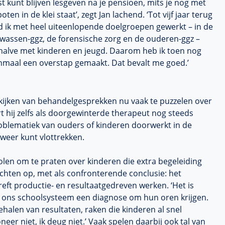
t kunt blijven lesgeven na je pensioen, mits je nog met
poten in de klei staat’, zegt Jan lachend. ‘Tot vijf jaar terug
d ik met heel uiteenlopende doelgroepen gewerkt – in de
lwassen-ggz, de forensische zorg en de ouderen-ggz –
halve met kinderen en jeugd. Daarom heb ik toen nog
nmaal een overstap gemaakt. Dat bevalt me goed.’
ugkijken van behandelgesprekken nu vaak te puzzelen over
t hij zelfs als doorgewinterde therapeut nog steeds
roblematiek van ouders of kinderen doorwerkt in de
 weer kunt vlottrekken.
olen om te praten over kinderen die extra begeleiding
chten op, met als confronterende conclusie: het
eft productie- en resultaatgedreven werken. ‘Het is
in ons schoolsysteem een diagnose om hun oren krijgen.
ehalen van resultaten, raken die kinderen al snel
ioneer niet, ik deug niet.’ Vaak spelen daarbij ook tal van