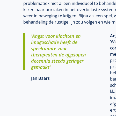
problematiek niet alleen individueel te behand
kijken naar oorzaken in het overbelaste syst
weer in beweging te krijgen. Bijna als een spel, 
behandeling de rustige lijn zou volgen en wie m
'Angst voor klachten en
An
‘Wa
imagoschade heeft de
con
speelruimte voor
met
therapeuten de afgelopen
pro
decennia steeds geringer
pro
gemaakt'
bel
Jan Baars
ba
sch
kla
im
af
ert