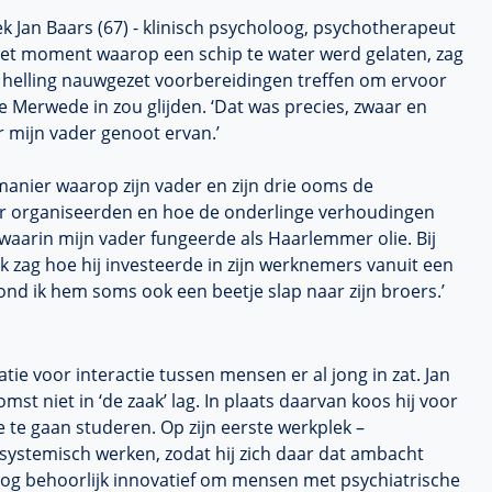
k Jan Baars (67) - klinisch psycholoog, psychotherapeut
 het moment waarop een schip te water werd gelaten, zag
 helling nauwgezet voorbereidingen treffen om ervoor
e Merwede in zou glijden. ‘Dat was precies, zwaar en
r mijn vader genoot ervan.’
anier waarop zijn vader en zijn drie ooms de
ar organiseerden en hoe de onderlinge verhoudingen
 waarin mijn vader fungeerde als Haarlemmer olie. Bij
 ik zag hoe hij investeerde in zijn werknemers vanuit een
ond ik hem soms ook een beetje slap naar zijn broers.’
natie voor interactie tussen mensen er al jong in zat. Jan
omst niet in ‘de zaak’ lag. In plaats daarvan koos hij voor
te gaan studeren. Op zijn eerste werkplek –
systemisch werken, zodat hij zich daar dat ambacht
 nog behoorlijk innovatief om mensen met psychiatrische