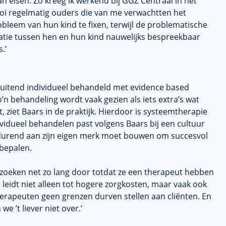
n eisen. Zo kreeg ik werkend bij GGZ Centraal in het
oi regelmatig ouders die van me verwachtten het
bleem van hun kind te fixen, terwijl de problematische
latie tussen hen en hun kind nauwelijks bespreekbaar
.’
tsluitend individueel behandeld met evidence based
n behandeling wordt vaak gezien als iets extra’s wat
, ziet Baars in de praktijk. Hierdoor is systeemtherapie
vidueel behandelen past volgens Baars bij een cultuur
tdurend aan zijn eigen merk moet bouwen om succesvol
 bepalen.
zoeken net zo lang door totdat ze een therapeut hebben
leidt niet alleen tot hogere zorgkosten, maar vaak ook
rapeuten geen grenzen durven stellen aan cliënten. En
 ’t liever niet over.’