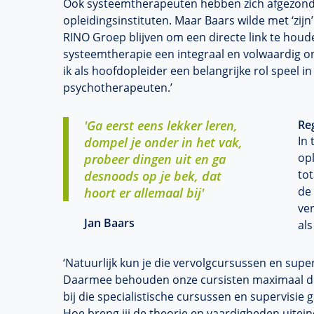
Ook systeemtherapeuten hebben zich afgezonder
opleidingsinstituten. Maar Baars wilde met ‘zij
RINO Groep blijven om een directe link te houde
systeemtherapie een integraal en volwaardig on
ik als hoofdopleider een belangrijke rol speel i
psychotherapeuten.’
'Ga eerst eens lekker leren,
Reg
In 
dompel je onder in het vak,
opl
probeer dingen uit en ga
tot
desnoods op je bek, dat
de 
hoort er allemaal bij'
ve
Jan Baars
als
‘Natuurlijk kun je die vervolgcursussen en supe
Daarmee behouden onze cursisten maximaal de r
bij die specialistische cursussen en supervisie
Hoe breng jij de theorie en vaardigheden uitei