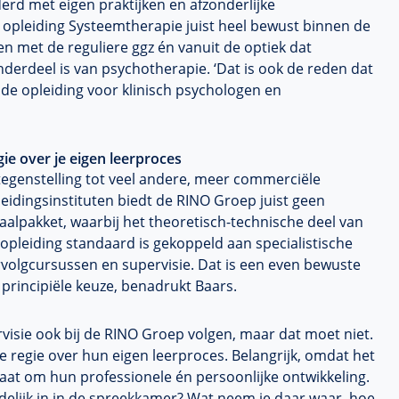
d met eigen praktijken en afzonderlijke
n’ opleiding Systeemtherapie juist heel bewust binnen de
n met de reguliere ggz én vanuit de optiek dat
derdeel is van psychotherapie. ‘Dat is ook de reden dat
n de opleiding voor klinisch psychologen en
ie over je eigen leerproces
tegenstelling tot veel andere, meer commerciële
eidingsinstituten biedt de RINO Groep juist geen
aalpakket, waarbij het theoretisch-technische deel van
opleiding standaard is gekoppeld aan specialistische
rvolgcursussen en supervisie. Dat is een even bewuste
 principiële keuze, benadrukt Baars.
rvisie ook bij de RINO Groep volgen, maar dat moet niet.
egie over hun eigen leerproces. Belangrijk, omdat het
 gaat om hun professionele én persoonlijke ontwikkeling.
ndelijk in in de spreekkamer? Wat neem je daar waar, hoe