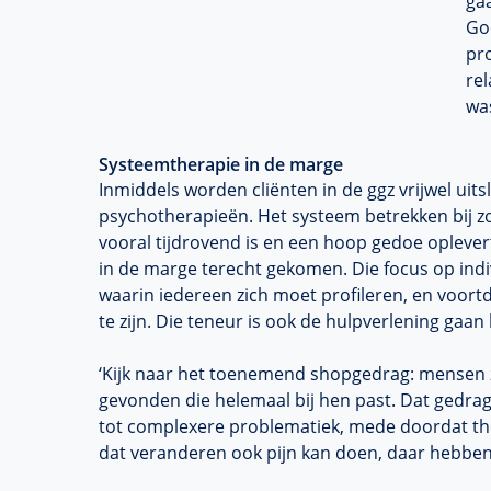
gaa
Go
pro
re
was
Systeemtherapie in de marge
Inmiddels worden cliënten in de ggz vrijwel ui
psychotherapieën. Het systeem betrekken bij zo’
vooral tijdrovend is en een hoop gedoe oplevert
in de marge terecht gekomen. Die focus op indi
waarin iedereen zich moet profileren, en voor
te zijn. Die teneur is ook de hulpverlening gaan
‘Kijk naar het toenemend shopgedrag: mensen 
gevonden die helemaal bij hen past. Dat gedrag 
tot complexere problematiek, mede doordat the
dat veranderen ook pijn kan doen, daar hebben we