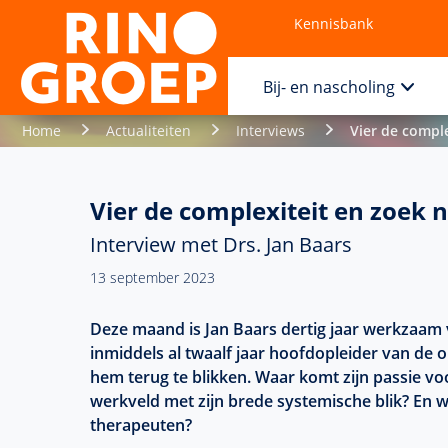
Kennisbank
Contact
Bij- en nascholing
Home
Actualiteiten
Interviews
Vier de compl
Vier de complexiteit en zoek
Interview met Drs. Jan Baars
13 september 2023
Deze maand is Jan Baars dertig jaar werkzaam
inm
iddels al twaalf jaar hoofdopleider van d
hem
terug te blikken. Waar komt zijn passie vo
werkveld met zijn brede systemische blik? En 
therapeuten?