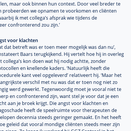
elen, maar ook binnen hun context. Door veel breder te
eem probeerden we opnamen te voorkomen en cliënten
waarbij ik met collega’s afsprak wie tijdens de
eer confronterend zou zijn.’
gst voor klachten
t dat betreft was er toen meer mogelijk was dan nu’,
stateert Baars terugkijkend. Hij vertelt hoe hij in overleg
 collega’s kon doen wat hij nodig achtte, zonder
tocollen en knellende kaders. ‘Natuurlijk heeft die
cedurele kant veel opgeleverd’ relativeert hij. ‘Maar het
angrijkste verschil met nu was dat er toen nog niet zo
ngig werd gewerkt. Tegenwoordig moet je vooral niet te
erp en confronterend zijn, want stel je voor dat je een
cht aan je broek krijgt. Die angst voor klachten en
agoschade heeft de speelruimte voor therapeuten de
gelopen decennia steeds geringer gemaakt. En het heeft
oe geleid dat vooral mondige cliënten steeds meer zijn