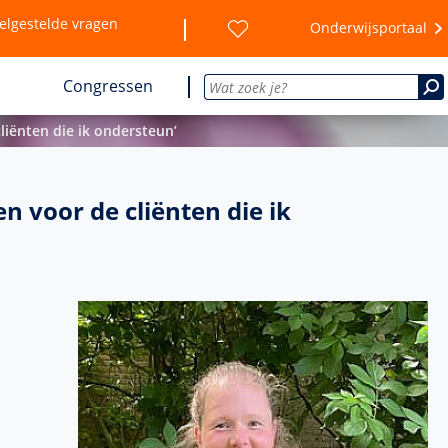
elgestelde vragen
Onderwijsportaal
Congressen
liënten die ik ondersteun’
n voor de cliënten die ik