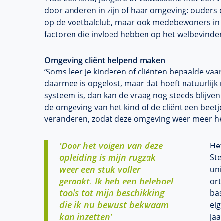
door anderen in zijn of haar omgeving: ouders o
op de voetbalclub, maar ook medebewoners in
factoren die invloed hebben op het welbevinden
Omgeving cliënt helpend maken
‘Soms leer je kinderen of cliënten bepaalde vaa
daarmee is opgelost, maar dat hoeft natuurlijk 
systeem is, dan kan de vraag nog steeds blijven 
de omgeving van het kind of de cliënt een beetj
veranderen, zodat deze omgeving weer meer he
'Door het volgen van deze
He
opleiding is mijn rugzak
Ste
weer een stuk voller
uni
geraakt. Ik heb een heleboel
or
tools tot mijn beschikking
ba
die ik nu bewust bekwaam
eig
kan inzetten'
jaa