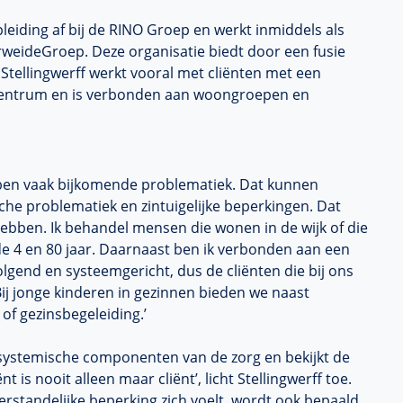
leiding af bij de RINO Groep en werkt inmiddels als
weideGroep. Deze organisatie biedt door een fusie
tellingwerff werkt vooral met cliënten met een
lcentrum en is verbonden aan woongroepen en
ben vaak bijkomende problematiek. Dat kunnen
che problematiek en zintuigelijke beperkingen. Dat
ebben. Ik behandel mensen die wonen in de wijk of die
de 4 en 80 jaar. Daarnaast ben ik verbonden aan een
lgend en systeemgericht, dus de cliënten die bij ons
ij jonge kinderen in gezinnen bieden we naast
of gezinsbegeleiding.’
 systemische componenten van de zorg en bekijkt de
 is nooit alleen maar cliënt’, licht Stellingwerff toe.
erstandelijke beperking zich voelt, wordt ook bepaald