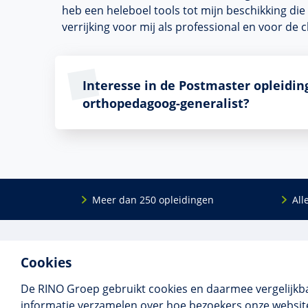
heb een heleboel tools tot mijn beschikking di
verrijking voor mij als professional en voor de c
Interesse in de Postmaster opleidin
orthopedagoog-generalist?
Meer dan 250 opleidingen
All
De
RINO Groep
is een opleidings­insti­tuut
Onderwijs
Cookies
voor mensen die werken met mensen met
Bij- en na
een psychische kwets­baar­heid. Samen met
BIG-oplei
De RINO Groep gebruikt cookies en daarmee vergelijkb
onze top­docenten bieden we innova­tieve
Maatwerk
informatie verzamelen over hoe bezoekers onze website