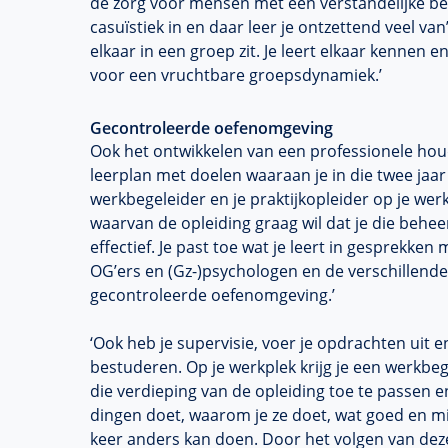
de zorg voor mensen met een verstandelijke b
casuïstiek in en daar leer je ontzettend veel van’
elkaar in een groep zit. Je leert elkaar kennen 
voor een vruchtbare groepsdynamiek.’
Gecontroleerde oefenomgeving
Ook het ontwikkelen van een professionele houd
leerplan met doelen waaraan je in die twee jaar
werkbegeleider en je praktijkopleider op je werkp
waarvan de opleiding graag wil dat je die behe
effectief. Je past toe wat je leert in gesprekke
OG’ers en (Gz-)psychologen en de verschillend
gecontroleerde oefenomgeving.’
‘Ook heb je supervisie, voer je opdrachten uit en
bestuderen. Op je werkplek krijg je een werkbeg
die verdieping van de opleiding toe te passen 
dingen doet, waarom je ze doet, wat goed en m
keer anders kan doen. Door het volgen van deze 