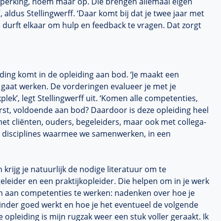
eperking, noem maar op. Die brengen allemaal eigen
, aldus Stellingwerff. ‘Daar komt bij dat je twee jaar met
en durft elkaar om hulp en feedback te vragen. Dat zorgt
ing komt in de opleiding aan bod. ‘Je maakt een
 gaat werken. De vorderingen evalueer je met je
lek’, legt Stellingwerff uit. ‘Komen alle competenties,
erst, voldoende aan bod? Daardoor is deze opleiding heel
n met cliënten, ouders, begeleiders, maar ook met collega-
e disciplines waarmee we samenwerken, in een
 krijg je natuurlijk de nodige literatuur om te
eleider en een praktijkopleider. Die helpen om in je werk
en aan competenties te werken: nadenken over hoe je
inder goed werkt en hoe je het eventueel de volgende
opleiding is mijn rugzak weer een stuk voller geraakt. Ik