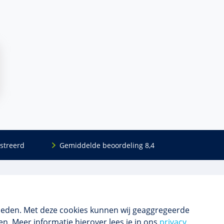
streerd
Gemiddelde beoordeling 8,4
Volg ons
Blijf op de hoogte van het (nieuwe) scholings­
aanbod en ons laatste nieuws.
ieden. Met deze cookies kunnen wij geaggregeerde
n. Meer informatie hierover lees je in ons
privacy