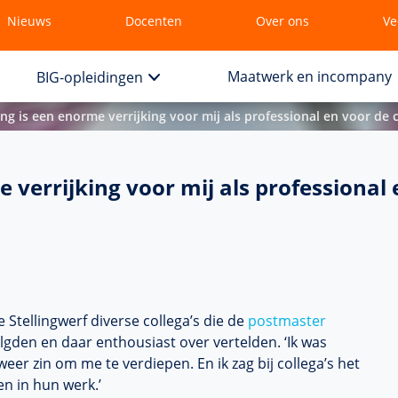
Nieuws
Docenten
Over ons
Ve
Maatwerk en incompany
BIG-opleidingen
ng is een enorme verrijking voor mij als professional en voor de c
 verrijking voor mij als professional e
 Stellingwerf diverse collega’s die de
postmaster
lgden en daar enthousiast over vertelden. ‘Ik was
eer zin om me te verdiepen. En ik zag bij collega’s het
n in hun werk.’