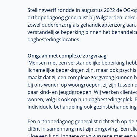
Stellingwerff rondde in augustus 2022 de OG-op
orthopedagoog generalist bij WilgaerdenLeeker
zowel ouderenzorg als gehandicaptenzorg aan. S
verstandelijke beperking binnen het behande
dagbestedingslocaties.
Omgaan met complexe zorgvraag
‘Mensen met een verstandelijke beperking heb
lichamelijke beperkingen zijn, maar ook psychis
maakt dat zij een complexe zorgvraag kunnen h
bij ons wonen op woongroepen, zij zijn tussen 
paar kind- en jeugdgroepen. Wij werken cliëntvo
wonen, volg ik ook op hun dagbestedingsplek. B
individuele behandeling ook gezinsbehandeling 
Een orthopedagoog generalist richt zich op de
cliënt in samenhang met zijn omgeving. ‘Een cliënt
‘Hoe een kind, jongere of volwassene met een v