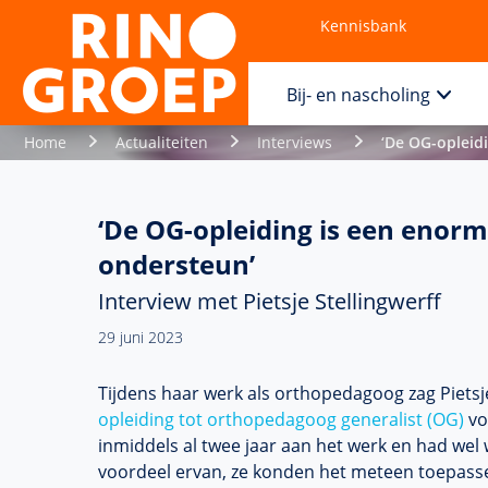
Kennisbank
Contact
Bij- en nascholing
Home
Actualiteiten
Interviews
‘De OG-opleidi
‘De OG-opleiding is een enorme
ondersteun’
Interview met Pietsje Stellingwerff
29 juni 2023
Tijdens haar werk als orthopedagoog zag Pietsje
opleiding tot orthopedagoog generalist (OG)
vo
inmiddels al twee jaar aan het werk en had wel w
voordeel ervan, ze konden het meteen toepasse