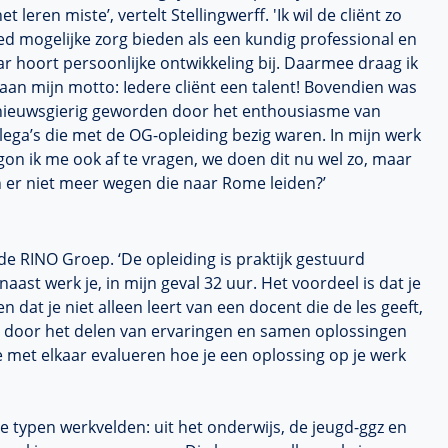
het leren miste’, vertelt Stellingwerff. 'Ik wil de cliënt zo
ed mogelijke zorg bieden als een kundig professional en
r hoort persoonlijke ontwikkeling bij. Daarmee draag ik
 aan mijn motto: Iedere cliënt een talent! Bovendien was
 nieuwsgierig geworden door het enthousiasme van
lega’s die met de OG-opleiding bezig waren. In mijn werk
on ik me ook af te vragen, we doen dit nu wel zo, maar
n er niet meer wegen die naar Rome leiden?’
de RINO Groep. ‘De opleiding is praktijk gestuurd
aast werk je, in mijn geval 32 uur. Het voordeel is dat je
n dat je niet alleen leert van een docent die de les geeft,
 door het delen van ervaringen en samen oplossingen
e met elkaar evalueren hoe je een oplossing op je werk
e typen werkvelden: uit het onderwijs, de jeugd-ggz en