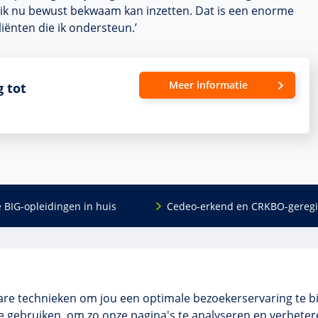
e ik nu bewust bekwaam kan inzetten. Dat is een enorme
liënten die ik ondersteun.’
Meer informatie
g tot
e BIG-opleidingen in huis
Cedeo-erkend en CRKBO-geregi
Algemeen
scholing
Over ons
dingen
Veelgestelde vragen
are technieken om jou een optimale bezoekerservaring te b
 en incompany
Contact
 gebruiken, om zo onze pagina's te analyseren en verbetere