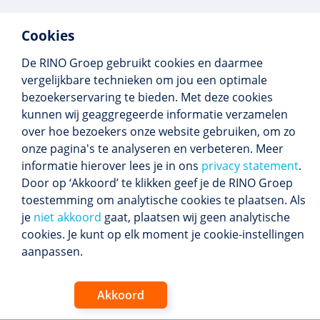
Cookies
De RINO Groep gebruikt cookies en daarmee
Meer dan 250 opleidingen
vergelijkbare technieken om jou een optimale
Alle BIG-opleidingen in huis
bezoekerservaring te bieden. Met deze cookies
Cedeo-erkend en CRKBO-geregistreerd
kunnen wij geaggregeerde informatie verzamelen
Gemiddelde beoordeling 8,4
over hoe bezoekers onze website gebruiken, om zo
onze pagina's te analyseren en verbeteren. Meer
informatie hierover lees je in ons
privacy statement
.
Door op ‘Akkoord’ te klikken geef je de RINO Groep
Volg ons
toestemming om analytische cookies te plaatsen. Als
Blijf op de hoogte van het (nieuwe) scholings­
je
niet akkoord
gaat, plaatsen wij geen analytische
aanbod en ons laatste nieuws.
cookies. Je kunt op elk moment je cookie-instellingen
Inschrijven nieuwsbrief
aanpassen.
Akkoord