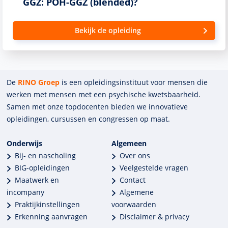
GGZ: POH-GGZ (blended)?
Bekijk de opleiding
De
RINO Groep
is een opleidings­insti­tuut voor mensen die
werken met mensen met een psychische kwets­baar­heid.
Samen met onze top­docenten bieden we innova­tieve
opleidingen, cursussen en congres­sen op maat.
Onderwijs
Algemeen
Bij- en nascholing
Over ons
BIG-opleidingen
Veelgestelde vragen
Maatwerk en
Contact
incompany
Algemene
Praktijkinstellingen
voorwaarden
Erkenning aanvragen
Disclaimer & privacy