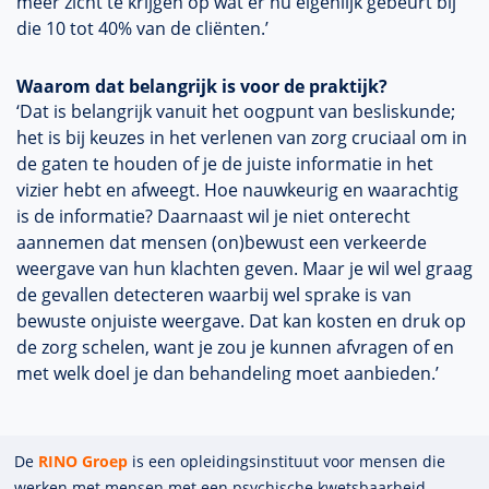
meer zicht te krijgen op wat er nu eigenlijk gebeurt bij
die 10 tot 40% van de cliënten.’
Waarom dat belangrijk is voor de praktijk?
‘Dat is belangrijk vanuit het oogpunt van besliskunde;
het is bij keuzes in het verlenen van zorg cruciaal om in
de gaten te houden of je de juiste informatie in het
vizier hebt en afweegt. Hoe nauwkeurig en waarachtig
is de informatie? Daarnaast wil je niet onterecht
aannemen dat mensen (on)bewust een verkeerde
weergave van hun klachten geven. Maar je wil wel graag
de gevallen detecteren waarbij wel sprake is van
bewuste onjuiste weergave. Dat kan kosten en druk op
de zorg schelen, want je zou je kunnen afvragen of en
met welk doel je dan behandeling moet aanbieden.’
De
RINO Groep
is een opleidings­insti­tuut voor mensen die
werken met mensen met een psychische kwets­baar­heid.