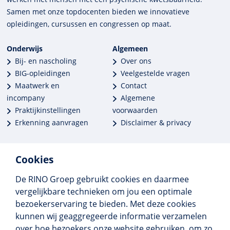
Samen met onze top­docenten bieden we innova­tieve
opleidingen, cursussen en congres­sen op maat.
Onderwijs
Algemeen
Bij- en nascholing
Over ons
BIG-opleidingen
Veelgestelde vragen
Maatwerk en
Contact
incompany
Algemene
Praktijkinstellingen
voorwaarden
Erkenning aanvragen
Disclaimer & privacy
Cookies
De RINO Groep gebruikt cookies en daarmee
Meer dan 250 opleidingen
vergelijkbare technieken om jou een optimale
Alle BIG-opleidingen in huis
bezoekerservaring te bieden. Met deze cookies
Cedeo-erkend en CRKBO-geregistreerd
kunnen wij geaggregeerde informatie verzamelen
Gemiddelde beoordeling 8,4
over hoe bezoekers onze website gebruiken, om zo