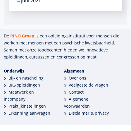
14 juni 2021
De
RINO Groep
is een opleidings­insti­tuut voor mensen die
werken met mensen met een psychische kwets­baar­heid.
Samen met onze top­docenten bieden we innova­tieve
opleidingen, cursussen en congres­sen op maat.
Onderwijs
Algemeen
Bij- en nascholing
Over ons
BIG-opleidingen
Veelgestelde vragen
Maatwerk en
Contact
incompany
Algemene
Praktijkinstellingen
voorwaarden
Erkenning aanvragen
Disclaimer & privacy