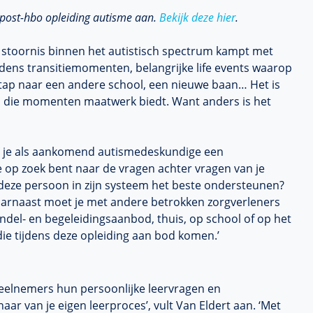
post-hbo opleiding autisme aan.
Bekijk deze hier
.
n stoornis binnen het autistisch spectrum kampt met
jdens transitiemomenten, belangrijke life events waarop
rstap naar een andere school, een nieuwe baan… Het is
 op die momenten maatwerk biedt. Want anders is het
 je je als aankomend autismedeskundige een
 op zoek bent naar de vragen achter vragen van je
ik deze persoon in zijn systeem het beste ondersteunen?
Daarnaast moet je met andere betrokken zorgverleners
ndel- en begeleidingsaanbod, thuis, op school of op het
die tijdens deze opleiding aan bod komen.’
deelnemers hun persoonlijke leervragen en
ar van je eigen leerproces’, vult Van Eldert aan. ‘Met