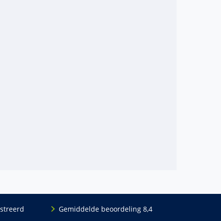
streerd
Gemiddelde beoordeling 8,4