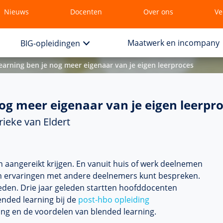
Nieuws
Docenten
Over ons
Ve
Maatwerk en incompany
BIG-opleidingen
earning ben je nog meer eigenaar van je eigen leerproces
og meer eigenaar van je eigen leerpr
ieke van Eldert
en aangereikt krijgen. En vanuit huis of werk deelnemen
 en ervaringen met andere deelnemers kunt bespreken.
eden. Drie jaar geleden startten hoofddocenten
nded learning bij de
post-hbo opleiding
iding en de voordelen van blended learning.