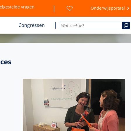
elgestelde vragen
Onderwijsportaal
Congressen
oces