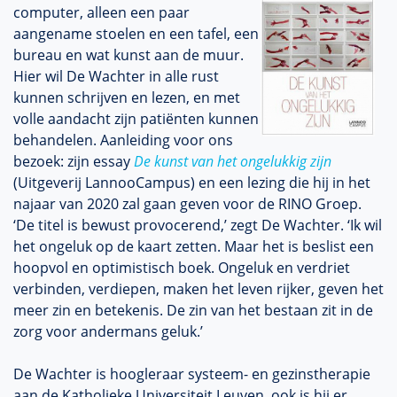
computer, alleen een paar
aangename stoelen en een tafel, een
bureau en wat kunst aan de muur.
Hier wil De Wachter in alle rust
kunnen schrijven en lezen, en met
volle aandacht zijn patiënten kunnen
behandelen. Aanleiding voor ons
bezoek: zijn essay
De kunst van het ongelukkig zijn
(Uitgeverij LannooCampus) en een lezing die hij in het
najaar van 2020 zal gaan geven voor de RINO Groep.
‘De titel is bewust provocerend,’ zegt De Wachter. ‘Ik wil
het ongeluk op de kaart zetten. Maar het is beslist een
hoopvol en optimistisch boek. Ongeluk en verdriet
verbinden, verdiepen, maken het leven rijker, geven het
meer zin en betekenis. De zin van het bestaan zit in de
zorg voor andermans geluk.’
De Wachter is hoogleraar systeem- en gezinstherapie
aan de Katholieke Universiteit Leuven, ook is hij er