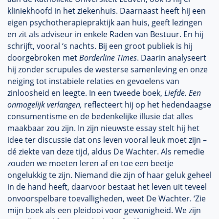
kliniekhoofd in het ziekenhuis. Daarnaast heeft hij een
eigen psychotherapiepraktijk aan huis, geeft lezingen
en zit als adviseur in enkele Raden van Bestuur. En hij
schrijft, vooral ‘s nachts. Bij een groot publiek is hij
doorgebroken met
Borderline Times
. Daarin analyseert
hij zonder scrupules de westerse samenleving en onze
neiging tot instabiele relaties en gevoelens van
zinloosheid en leegte. In een tweede boek,
Liefde. Een
onmogelijk verlangen,
reflecteert hij op het hedendaagse
consumentisme en de bedenkelijke illusie dat alles
maakbaar zou zijn. In zijn nieuwste essay stelt hij het
idee ter discussie dat ons leven vooral leuk moet zijn –
dé ziekte van deze tijd, aldus De Wachter. Als remedie
zouden we moeten leren af en toe een beetje
ongelukkig te zijn. Niemand die zijn of haar geluk geheel
in de hand heeft, daarvoor bestaat het leven uit teveel
onvoorspelbare toevalligheden, weet De Wachter. ‘Zie
mijn boek als een pleidooi voor gewonigheid. We zijn