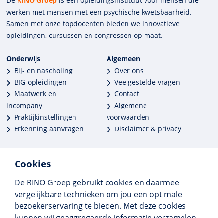
De
RINO Groep
is een opleidings­insti­tuut voor mensen die
werken met mensen met een psychische kwets­baar­heid.
Samen met onze top­docenten bieden we innova­tieve
opleidingen, cursussen en congres­sen op maat.
Onderwijs
Algemeen
Bij- en nascholing
Over ons
BIG-opleidingen
Veelgestelde vragen
Maatwerk en
Contact
incompany
Algemene
Praktijkinstellingen
voorwaarden
Erkenning aanvragen
Disclaimer & privacy
Cookies
De RINO Groep gebruikt cookies en daarmee
Meer dan 250 opleidingen
vergelijkbare technieken om jou een optimale
Alle BIG-opleidingen in huis
bezoekerservaring te bieden. Met deze cookies
Cedeo-erkend en CRKBO-geregistreerd
kunnen wij geaggregeerde informatie verzamelen