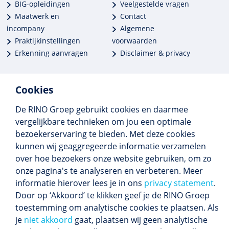
BIG-opleidingen
Veelgestelde vragen
Maatwerk en
Contact
incompany
Algemene
Praktijkinstellingen
voorwaarden
Erkenning aanvragen
Disclaimer & privacy
Cookies
De RINO Groep gebruikt cookies en daarmee
Meer dan 250 opleidingen
vergelijkbare technieken om jou een optimale
Alle BIG-opleidingen in huis
bezoekerservaring te bieden. Met deze cookies
Cedeo-erkend en CRKBO-geregistreerd
kunnen wij geaggregeerde informatie verzamelen
Gemiddelde beoordeling 8,4
over hoe bezoekers onze website gebruiken, om zo
onze pagina's te analyseren en verbeteren. Meer
informatie hierover lees je in ons
privacy statement
.
Door op ‘Akkoord’ te klikken geef je de RINO Groep
Volg ons
toestemming om analytische cookies te plaatsen. Als
Blijf op de hoogte van het (nieuwe) scholings­
je
niet akkoord
gaat, plaatsen wij geen analytische
aanbod en ons laatste nieuws.