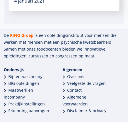
4 januari 2021
De
RINO Groep
is een opleidings­insti­tuut voor mensen die
werken met mensen met een psychische kwets­baar­heid.
Samen met onze top­docenten bieden we innova­tieve
opleidingen, cursussen en congres­sen op maat.
Onderwijs
Algemeen
Bij- en nascholing
Over ons
BIG-opleidingen
Veelgestelde vragen
Maatwerk en
Contact
incompany
Algemene
Praktijkinstellingen
voorwaarden
Erkenning aanvragen
Disclaimer & privacy