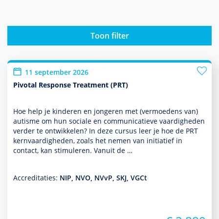
Toon filter
11 september 2026
Pivotal Response Treatment (PRT)
Hoe help je kin­de­ren en jongeren met (vermoedens van)
autisme om hun sociale en com­muni­ca­tieve vaar­dig­heden
verder te ontwik­kelen? In deze cursus leer je hoe de PRT
kernvaar­dig­heden, zoals het nemen van initiatief in
contact, kan stimuleren. Vanuit de …
Accreditaties:
NIP, NVO, NVvP, SKJ, VGCt