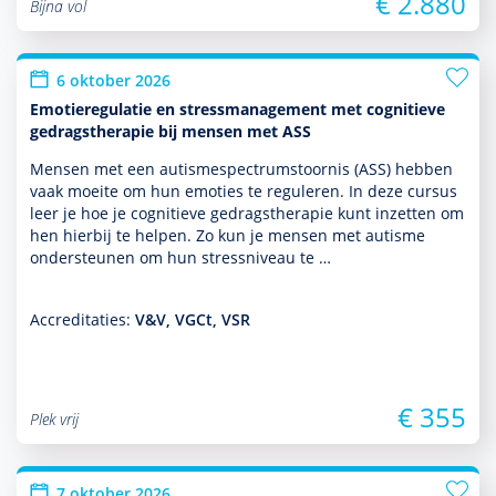
€ 2.880
Bijna vol
6 oktober 2026
Emotieregulatie en stressmanagement met cognitieve
gedragstherapie bij mensen met ASS
Mensen met een autisme­spectrum­stoor­nis (ASS) hebben
vaak moeite om hun emoties te reguleren. In deze cursus
leer je hoe je cogni­tieve gedrags­thera­pie kunt inzetten om
hen hierbij te helpen. Zo kun je mensen met autisme
onder­steunen om hun stressniveau te …
Accreditaties:
V&V, VGCt, VSR
€ 355
Plek vrij
7 oktober 2026