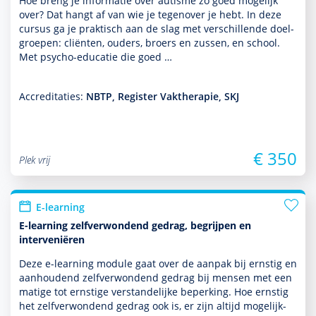
Hoe breng je infor­matie over autisme zo goed moge­lijk
over? Dat hangt af van wie je tegen­over je hebt. In deze
cursus ga je prak­tisch aan de slag met ver­schil­lende doel­
groepen: cliënten, ouders, broers en zussen, en school.
Met psycho-educatie die goed …
Accreditaties:
NBTP, Register Vaktherapie, SKJ
€ 350
Plek vrij
E-learning
E-learning zelfverwondend gedrag, begrijpen en
interveniëren
Deze e-learning module gaat over de aanpak bij ernstig en
aanhoudend zelfverwondend gedrag bij mensen met een
matige tot ernstige ver­stande­lijke beper­king. Hoe ernstig
het zelfverwondend gedrag ook is, er zijn altijd moge­lijk­