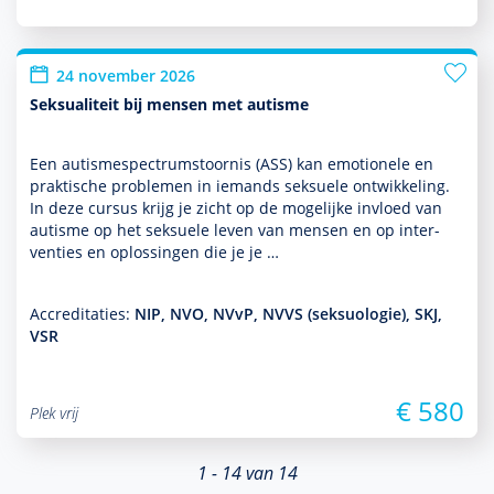
24 november 2026
Seksualiteit bij mensen met autisme
Een autisme­spectrum­stoor­nis (ASS) kan emotionele en
prak­tische pro­ble­men in iemands seksuele ont­wikke­ling.
In deze cursus krijg je zicht op de moge­lijke invloed van
autisme op het seksuele leven van mensen en op inter­
venties en oplos­singen die je je …
Accreditaties:
NIP, NVO, NVvP, NVVS (seksuologie), SKJ,
VSR
€ 580
Plek vrij
1 - 14 van 14