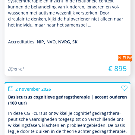
Systeemthera­pie en inzicht in de rela­tio­nele context
kunnen de behan­del­ing van kin­de­ren, jongeren en vol­
was­senen met autisme wezenlijk versterken. Door
circulair te denken, kijkt de hulp­ver­le­ner niet alleen naar
het individu, maar naar het samenspel …
Accreditaties:
NIP, NVO, NVRG, SKJ
NIEUW
€ 895
Bijna vol
2 november 2026
Basiscursus cognitieve gedragstherapie | accent ouderen
(100 uur)
In deze CGT-cursus ontwik­kel je cognitief gedrags­thera­
peu­tische vaar­dig­heden toegespitst op ver­schil­lende ont­
wikke­lingsfasen, klachten en probleemgebieden. De basis
leg je door te duiken in de theorie achter gedrags­thera­pie,