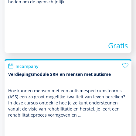
heden om de ogenschijnlijk …
Gratis
Incompany
Verdiepingsmodule SRH en mensen met autisme
Hoe kunnen mensen met een autisme­spectrum­stoor­nis
(ASS) een zo groot moge­lijke kwaliteit van leven bereiken?
In deze cursus ontdek je hoe je ze kunt onder­steunen
vanuit de visie van rehabi­li­ta­tie en herstel. Je leert een
rehabi­li­ta­tieproces vorm­geven en …