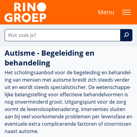
Menu
Autisme - Begeleiding en
behandeling
Het scholingsaanbod voor de bege­lei­ding en behan­del­
ing van mensen met autisme breidt zich steeds verder
uit en wordt steeds specialis­tischer. De weten­schappe­
lijke belang­stel­ling voor effectieve behan­delvormen is
nog onverminderd groot. Uitgangspunt voor de zorg
vormt de levens­loopbenade­ring. Interventies sluiten
aan bij veel voor­komende pro­ble­men per levensfase en
eventuele extra com­pli­ce­rende factoren of stoor­nissen
naast autisme.