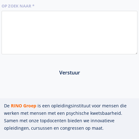
OP ZOEK NAAR *
Verstuur
De
RINO Groep
is een opleidings­insti­tuut voor mensen die
werken met mensen met een psychische kwets­baar­heid.
Samen met onze top­docenten bieden we innova­tieve
opleidingen, cursussen en congres­sen op maat.