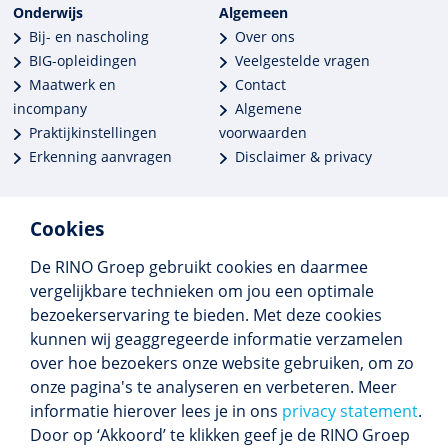
Onderwijs
Algemeen
Bij- en nascholing
Over ons
BIG-opleidingen
Veelgestelde vragen
Maatwerk en
Contact
incompany
Algemene
Praktijkinstellingen
voorwaarden
Erkenning aanvragen
Disclaimer & privacy
Cookies
De RINO Groep gebruikt cookies en daarmee
Meer dan 250 opleidingen
vergelijkbare technieken om jou een optimale
Alle BIG-opleidingen in huis
bezoekerservaring te bieden. Met deze cookies
Cedeo-erkend en CRKBO-geregistreerd
kunnen wij geaggregeerde informatie verzamelen
Gemiddelde beoordeling 8,4
over hoe bezoekers onze website gebruiken, om zo
onze pagina's te analyseren en verbeteren. Meer
informatie hierover lees je in ons
privacy statement
.
Door op ‘Akkoord’ te klikken geef je de RINO Groep
Volg ons