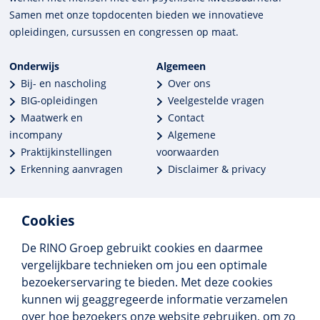
Samen met onze top­docenten bieden we innova­tieve
opleidingen, cursussen en congres­sen op maat.
Onderwijs
Algemeen
Bij- en nascholing
Over ons
BIG-opleidingen
Veelgestelde vragen
Maatwerk en
Contact
incompany
Algemene
Praktijkinstellingen
voorwaarden
Erkenning aanvragen
Disclaimer & privacy
Cookies
De RINO Groep gebruikt cookies en daarmee
Meer dan 250 opleidingen
vergelijkbare technieken om jou een optimale
Alle BIG-opleidingen in huis
bezoekerservaring te bieden. Met deze cookies
Cedeo-erkend en CRKBO-geregistreerd
kunnen wij geaggregeerde informatie verzamelen
Gemiddelde beoordeling 8,4
over hoe bezoekers onze website gebruiken, om zo