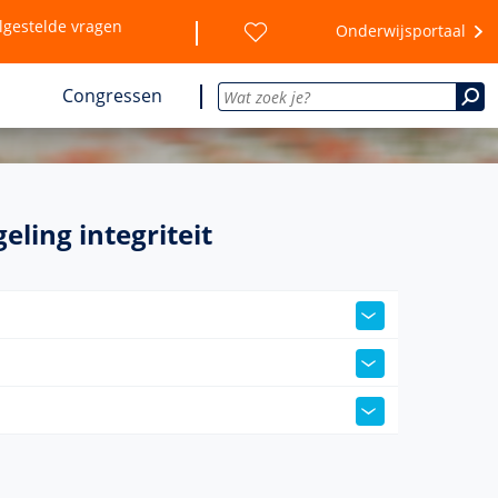
lgestelde vragen
Onderwijsportaal
Congressen
ling integriteit