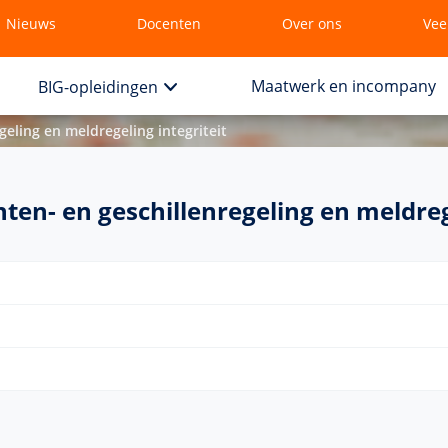
Nieuws
Docenten
Over ons
Vee
Maatwerk en incompany
BIG-opleidingen
eling en meldregeling integriteit
n- en geschillenregeling en meldrege