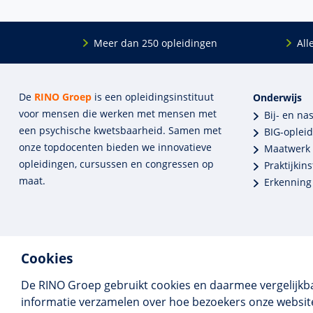
Meer dan 250 opleidingen
All
De
RINO Groep
is een opleidings­insti­tuut
Onderwijs
voor mensen die werken met mensen met
Bij- en na
een psychische kwets­baar­heid. Samen met
BIG-oplei
onze top­docenten bieden we innova­tieve
Maatwerk
opleidingen, cursussen en congres­sen op
Praktijkins
maat.
Erkenning
Cookies
De RINO Groep gebruikt cookies en daarmee vergelijkb
informatie verzamelen over hoe bezoekers onze website