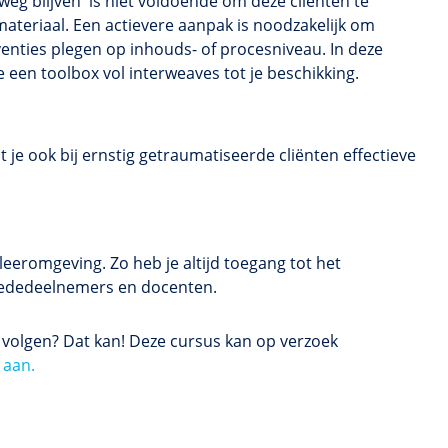
weg blijven' is niet voldoende om deze cliënten te
ateriaal. Een actievere aanpak is noodzakelijk om
venties plegen op inhouds- of procesniveau. In deze
g je een toolbox vol interweaves tot je beschikking.
t je ook bij ernstig getraumatiseerde cliënten effectieve
eeromgeving. Zo heb je altijd toegang tot het
 mededeelnemers en docenten.
s volgen? Dat kan! Deze cursus kan op verzoek
 aan.