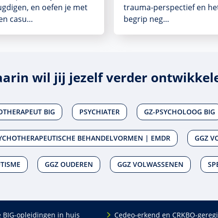
ugdigen, en oefen je met
trauma-perspectief en he
gen casu…
begrip neg…
arin wil jij jezelf verder ontwikkel
OTHERAPEUT BIG
PSYCHIATER
GZ-PSYCHOLOOG BIG
YCHOTHERAPEUTISCHE BEHANDELVORMEN | EMDR
GGZ V
TISME
GGZ OUDEREN
GGZ VOLWASSENEN
SP
e BIG-opleidingen in huis
Cedeo-erkend en CRKBO-geregi