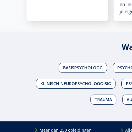
en je
je ei
Wa
BASISPSYCHOLOOG
PSYCH
KLINISCH NEUROPSYCHOLOOG BIG
PS
TRAUMA
AU
Meer dan 250 opleidingen
All