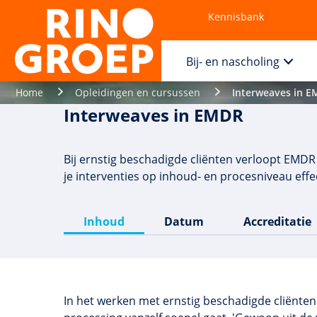
Kennisbank
Contact
Bij- en nascholing
Home
Opleidingen en cursussen
Interweaves in 
Interweaves in EMDR
Bij ernstig beschadigde cliënten verloopt EMDR
je interventies op inhoud- en procesniveau effec
Inhoud
Datum
Accreditatie
In het werken met ernstig beschadigde cliënte