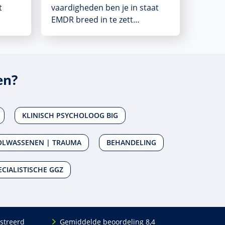
t
vaardigheden ben je in staat
EMDR breed in te zett…
en?
KLINISCH PSYCHOLOOG BIG
OLWASSENEN | TRAUMA
BEHANDELING
ECIALISTISCHE GGZ
streerd
Gemiddelde beoordeling 8,4