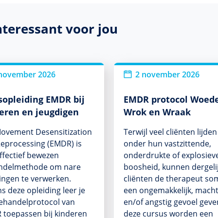
nteressant voor jou
november 2026
2 november 2026
sopleiding EMDR bij
EMDR protocol Woede
eren en jeugdigen
Wrok en Wraak
ovement Desensitization
Terwijl veel cliënten lijden
eprocessing (EMDR) is
onder hun vastzittende,
ffectief bewezen
onderdrukte of explosiev
ndelmethode om nare
boosheid, kunnen dergeli
ingen te verwerken.
cliënten de therapeut so
ns deze opleiding leer je
een ongemakkelijk, mach
ehandelprotocol van
en/of angstig gevoel geven
toepassen bij kinderen
deze cursus worden een