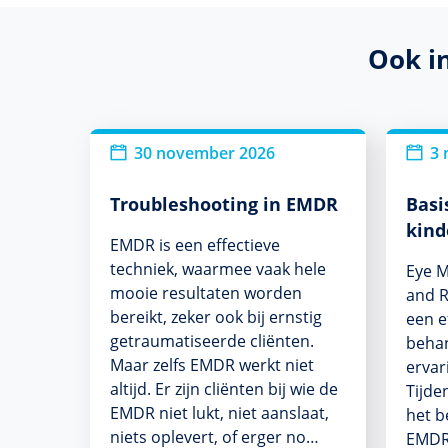
Ook i
30 november 2026
3 
Troubleshooting in EMDR
Basi
kind
EMDR is een effectieve
techniek, waarmee vaak hele
Eye M
mooie resultaten worden
and R
bereikt, zeker ook bij ernstig
een e
getraumatiseerde cliënten.
beha
Maar zelfs EMDR werkt niet
ervar
altijd. Er zijn cliënten bij wie de
Tijde
EMDR niet lukt, niet aanslaat,
het b
niets oplevert, of erger no…
EMDR 