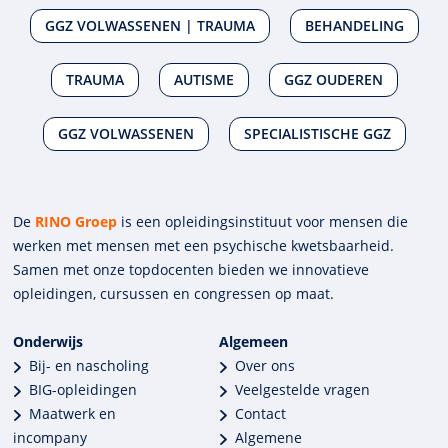
GGZ VOLWASSENEN | TRAUMA
BEHANDELING
TRAUMA
AUTISME
GGZ OUDEREN
GGZ VOLWASSENEN
SPECIALISTISCHE GGZ
De
RINO Groep
is een opleidings­insti­tuut voor mensen die
werken met mensen met een psychische kwets­baar­heid.
Samen met onze top­docenten bieden we innova­tieve
opleidingen, cursussen en congres­sen op maat.
Onderwijs
Algemeen
Bij- en nascholing
Over ons
BIG-opleidingen
Veelgestelde vragen
Maatwerk en
Contact
incompany
Algemene