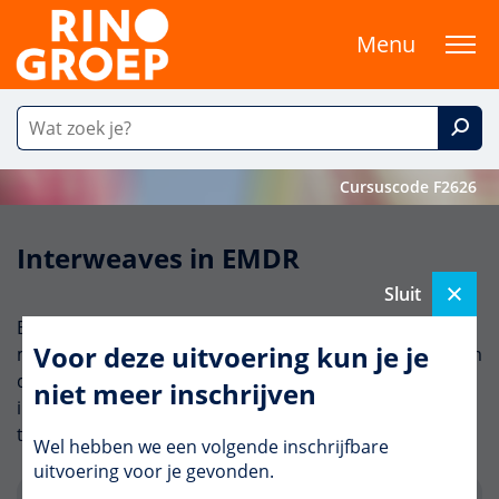
Menu
Cursuscode F2626
Interweaves in EMDR
Sluit
Bij ernstig beschadigde cliënten verloopt EMDR
Voor deze uitvoering kun je je
meestal niet soepel. Je hebt meer handvatten nodig om
de behandeling te laten slagen. In deze cursus leer je
niet meer inschrijven
interventies op inhoud- en procesniveau effectief toe
te passen.
Wel hebben we een volgende inschrijfbare
uitvoering voor je gevonden.