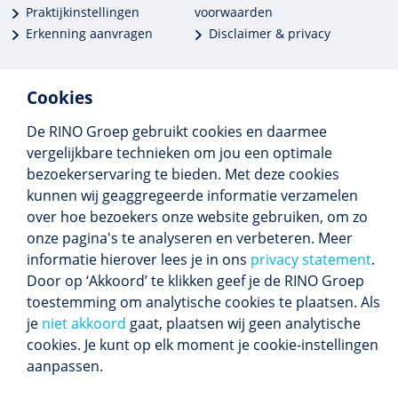
Praktijkinstellingen
voorwaarden
Erkenning aanvragen
Disclaimer & privacy
Cookies
De RINO Groep gebruikt cookies en daarmee
Meer dan 250 opleidingen
vergelijkbare technieken om jou een optimale
Alle BIG-opleidingen in huis
bezoekerservaring te bieden. Met deze cookies
Cedeo-erkend en CRKBO-geregistreerd
kunnen wij geaggregeerde informatie verzamelen
Gemiddelde beoordeling 8,4
over hoe bezoekers onze website gebruiken, om zo
onze pagina's te analyseren en verbeteren. Meer
informatie hierover lees je in ons
privacy statement
.
Door op ‘Akkoord’ te klikken geef je de RINO Groep
Volg ons
toestemming om analytische cookies te plaatsen. Als
Blijf op de hoogte van het (nieuwe) scholings­
je
niet akkoord
gaat, plaatsen wij geen analytische
aanbod en ons laatste nieuws.
cookies. Je kunt op elk moment je cookie-instellingen
Inschrijven nieuwsbrief
aanpassen.