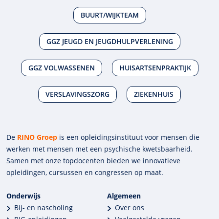
BUURT/WIJKTEAM
GGZ JEUGD EN JEUGDHULPVERLENING
GGZ VOLWASSENEN
HUISARTSENPRAKTIJK
VERSLAVINGSZORG
ZIEKENHUIS
De
RINO Groep
is een opleidings­insti­tuut voor mensen die
werken met mensen met een psychische kwets­baar­heid.
Samen met onze top­docenten bieden we innova­tieve
opleidingen, cursussen en congres­sen op maat.
Onderwijs
Algemeen
Bij- en nascholing
Over ons