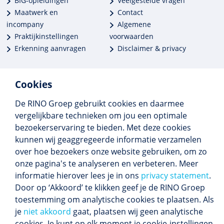
BIG-opleidingen
Veelgestelde vragen
Maatwerk en
Contact
incompany
Algemene
Praktijkinstellingen
voorwaarden
Erkenning aanvragen
Disclaimer & privacy
Cookies
De RINO Groep gebruikt cookies en daarmee
Meer dan 250 opleidingen
vergelijkbare technieken om jou een optimale
Alle BIG-opleidingen in huis
bezoekerservaring te bieden. Met deze cookies
Cedeo-erkend en CRKBO-geregistreerd
kunnen wij geaggregeerde informatie verzamelen
Gemiddelde beoordeling 8,4
over hoe bezoekers onze website gebruiken, om zo
onze pagina's te analyseren en verbeteren. Meer
informatie hierover lees je in ons
privacy statement
.
Door op ‘Akkoord’ te klikken geef je de RINO Groep
Volg ons
toestemming om analytische cookies te plaatsen. Als
Blijf op de hoogte van het (nieuwe) scholings­
je
niet akkoord
gaat, plaatsen wij geen analytische
aanbod en ons laatste nieuws.
cookies. Je kunt op elk moment je cookie-instellingen