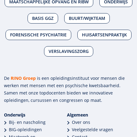
MAATSCHAPPELIJKE OPVANG EN RIBW
ONDERWIJS
BASIS GGZ
BUURT/WIJKTEAM
FORENSISCHE PSYCHIATRIE
HUISARTSENPRAKTIJK
VERSLAVINGSZORG
De
RINO Groep
is een opleidings­insti­tuut voor mensen die
werken met mensen met een psychische kwets­baar­heid.
Samen met onze top­docenten bieden we innova­tieve
opleidingen, cursussen en congres­sen op maat.
Onderwijs
Algemeen
Bij- en nascholing
Over ons
BIG-opleidingen
Veelgestelde vragen
Maatwerk en
Contact