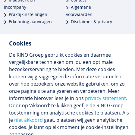
incompany
Algemene
Praktijkinstellingen
voorwaarden
Erkenning aanvragen
Disclaimer & privacy
Cookies
De RINO Groep gebruikt cookies en daarmee
Meer dan 250 opleidingen
vergelijkbare technieken om jou een optimale
Alle BIG-opleidingen in huis
bezoekerservaring te bieden. Met deze cookies
Cedeo-erkend en CRKBO-geregistreerd
kunnen wij geaggregeerde informatie verzamelen
Gemiddelde beoordeling 8,4
over hoe bezoekers onze website gebruiken, om zo
onze pagina's te analyseren en verbeteren. Meer
informatie hierover lees je in ons
privacy statement
.
Door op ‘Akkoord’ te klikken geef je de RINO Groep
Volg ons
toestemming om analytische cookies te plaatsen. Als
Blijf op de hoogte van het (nieuwe) scholings­
je
niet akkoord
gaat, plaatsen wij geen analytische
aanbod en ons laatste nieuws.
cookies. Je kunt op elk moment je cookie-instellingen
Inschrijven nieuwsbrief
aanpassen.