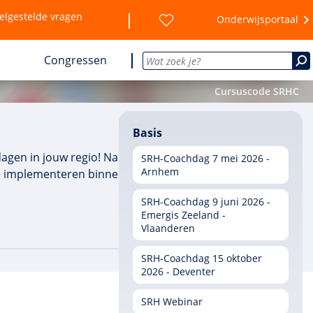
elgestelde vragen
Onderwijsportaal
Congressen
Cursuscode SRHC
Basis
agen in jouw regio! Na afloop ken je de meest
SRH-Coachdag 7 mei 2026 -
Arnhem
 implementeren binnen jouw organisatie. Je
SRH-Coachdag 9 juni 2026 -
Emergis Zeeland -
Vlaanderen
SRH-Coachdag 15 oktober
2026 - Deventer
SRH Webinar