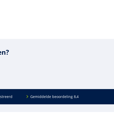
en?
streerd
Gemiddelde beoordeling 8,4