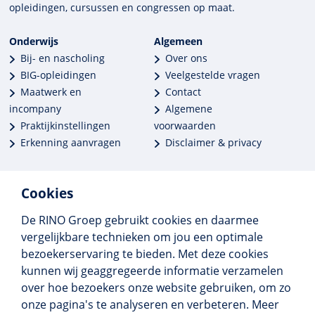
opleidingen, cursussen en congres­sen op maat.
Onderwijs
Algemeen
Bij- en nascholing
Over ons
BIG-opleidingen
Veelgestelde vragen
Maatwerk en
Contact
incompany
Algemene
Praktijkinstellingen
voorwaarden
Erkenning aanvragen
Disclaimer & privacy
Cookies
De RINO Groep gebruikt cookies en daarmee
Meer dan 250 opleidingen
vergelijkbare technieken om jou een optimale
Alle BIG-opleidingen in huis
bezoekerservaring te bieden. Met deze cookies
Cedeo-erkend en CRKBO-geregistreerd
kunnen wij geaggregeerde informatie verzamelen
Gemiddelde beoordeling 8,4
over hoe bezoekers onze website gebruiken, om zo
onze pagina's te analyseren en verbeteren. Meer