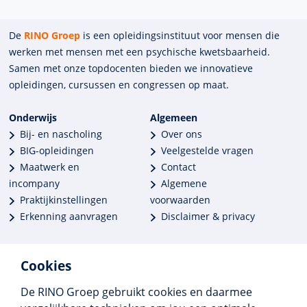
De
RINO Groep
is een opleidings­insti­tuut voor mensen die
werken met mensen met een psychische kwets­baar­heid.
Samen met onze top­docenten bieden we innova­tieve
opleidingen, cursussen en congres­sen op maat.
Onderwijs
Algemeen
Bij- en nascholing
Over ons
BIG-opleidingen
Veelgestelde vragen
Maatwerk en
Contact
incompany
Algemene
Praktijkinstellingen
voorwaarden
Erkenning aanvragen
Disclaimer & privacy
Cookies
De RINO Groep gebruikt cookies en daarmee
Meer dan 250 opleidingen