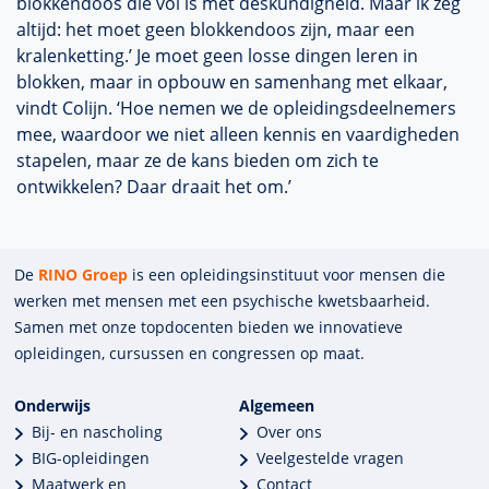
blokkendoos die vol is met deskundigheid. Maar ik zeg
altijd: het moet geen blokkendoos zijn, maar een
kralenketting.’ Je moet geen losse dingen leren in
blokken, maar in opbouw en samenhang met elkaar,
vindt Colijn. ‘Hoe nemen we de opleidingsdeelnemers
mee, waardoor we niet alleen kennis en vaardigheden
stapelen, maar ze de kans bieden om zich te
ontwikkelen? Daar draait het om.’
De
RINO Groep
is een opleidings­insti­tuut voor mensen die
werken met mensen met een psychische kwets­baar­heid.
Samen met onze top­docenten bieden we innova­tieve
opleidingen, cursussen en congres­sen op maat.
Onderwijs
Algemeen
Bij- en nascholing
Over ons
BIG-opleidingen
Veelgestelde vragen
Maatwerk en
Contact