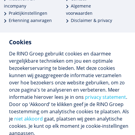
incompany
Algemene
Praktijkinstellingen
voorwaarden
Erkenning aanvragen
Disclaimer & privacy
Cookies
De RINO Groep gebruikt cookies en daarmee
Meer dan 250 opleidingen
vergelijkbare technieken om jou een optimale
Alle BIG-opleidingen in huis
bezoekerservaring te bieden. Met deze cookies
Cedeo-erkend en CRKBO-geregistreerd
kunnen wij geaggregeerde informatie verzamelen
Gemiddelde beoordeling 8,4
over hoe bezoekers onze website gebruiken, om zo
onze pagina's te analyseren en verbeteren. Meer
informatie hierover lees je in ons
privacy statement
.
Door op ‘Akkoord’ te klikken geef je de RINO Groep
Volg ons
toestemming om analytische cookies te plaatsen. Als
Blijf op de hoogte van het (nieuwe) scholings­
je
niet akkoord
gaat, plaatsen wij geen analytische
aanbod en ons laatste nieuws.
cookies. Je kunt op elk moment je cookie-instellingen
Inschrijven nieuwsbrief
aanpassen.