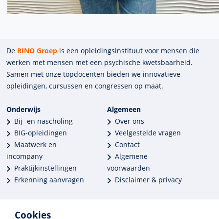
De
RINO Groep
is een opleidings­insti­tuut voor mensen die
werken met mensen met een psychische kwets­baar­heid.
Samen met onze top­docenten bieden we innova­tieve
opleidingen, cursussen en congres­sen op maat.
Onderwijs
Algemeen
Bij- en nascholing
Over ons
BIG-opleidingen
Veelgestelde vragen
Maatwerk en
Contact
incompany
Algemene
Praktijkinstellingen
voorwaarden
Erkenning aanvragen
Disclaimer & privacy
Cookies