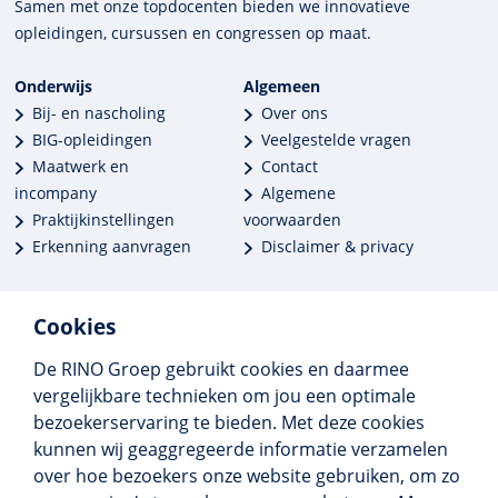
Samen met onze top­docenten bieden we innova­tieve
opleidingen, cursussen en congres­sen op maat.
Onderwijs
Algemeen
Bij- en nascholing
Over ons
BIG-opleidingen
Veelgestelde vragen
Maatwerk en
Contact
incompany
Algemene
Praktijkinstellingen
voorwaarden
Erkenning aanvragen
Disclaimer & privacy
Cookies
De RINO Groep gebruikt cookies en daarmee
Meer dan 250 opleidingen
vergelijkbare technieken om jou een optimale
Alle BIG-opleidingen in huis
bezoekerservaring te bieden. Met deze cookies
Cedeo-erkend en CRKBO-geregistreerd
kunnen wij geaggregeerde informatie verzamelen
Gemiddelde beoordeling 8,4
over hoe bezoekers onze website gebruiken, om zo