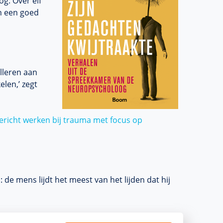
g. Over elf
n een goed
lleren aan
len,’ zegt
richt werken bij trauma met focus op
 de mens lijdt het meest van het lijden dat hij