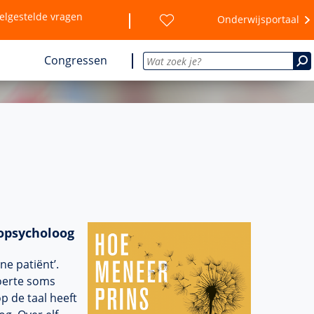
elgestelde vragen
Onderwijsportaal
Congressen
ropsycholoog
ne patiënt’.
roerte soms
p de taal heeft