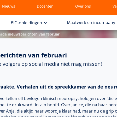
Nieuws
Docenten
Over ons
Ve
Maatwerk en incompany
BIG-opleidingen
rde nieuwsberichten van februari
richten van februari
ze volgers op social media niet mag missen!
raakte. Verhalen uit de spreekkamer van de neu
vertellen elf bevlogen klinisch neuropsychologen over ‘die e
het te druk wordt in zijn hoofd. Over Janice, die na haar be
r Anja, die altijd haar woordje klaar had, maar nu de grip o