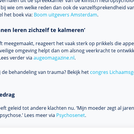
verhalen uit de spreekkamer van de klinisch neuropsycholoo
 bij wie om welke reden dan ook de vanzelfsprekendheid va
l het boek via:
Boom uitgevers Amsterdam
.
nen leren zichzelf te kalmeren’
ft meegemaakt, reageert het vaak sterk op prikkels die appe
veilige omgeving helpt dan om alsnog veerkracht te ontwikke
Lees verder via
augeomagazine.nl
.
ij de behandeling van trauma? Bekijk het
congres Lichaamsge
gedrag
ft geleid tot andere klachten nu. ‘Mijn moeder zegt al jaren:
 psychose.’ Lees meer via
Psychosenet
.