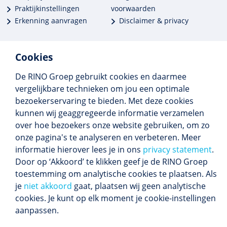
Praktijkinstellingen
voorwaarden
Erkenning aanvragen
Disclaimer & privacy
Cookies
De RINO Groep gebruikt cookies en daarmee
Meer dan 250 opleidingen
vergelijkbare technieken om jou een optimale
Alle BIG-opleidingen in huis
bezoekerservaring te bieden. Met deze cookies
Cedeo-erkend en CRKBO-geregistreerd
kunnen wij geaggregeerde informatie verzamelen
Gemiddelde beoordeling 8,4
over hoe bezoekers onze website gebruiken, om zo
onze pagina's te analyseren en verbeteren. Meer
informatie hierover lees je in ons
privacy statement
.
Door op ‘Akkoord’ te klikken geef je de RINO Groep
Volg ons
toestemming om analytische cookies te plaatsen. Als
Blijf op de hoogte van het (nieuwe) scholings­
je
niet akkoord
gaat, plaatsen wij geen analytische
aanbod en ons laatste nieuws.
cookies. Je kunt op elk moment je cookie-instellingen
Inschrijven nieuwsbrief
aanpassen.