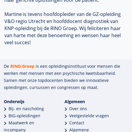
naar gerichte oplossingen voor de patiënt.
Martine is tevens hoofdopleider van de GZ-opleiding
V&O regio Utrecht en hoofddocent diagnostiek van
KNP-opleiding bij de RINO Groep. Wij feliciteren haar
van harte met deze benoeming en wensen haar heel
veel succes!
De
RINO Groep
is een opleidings­insti­tuut voor mensen die
werken met mensen met een psychische kwets­baar­heid.
Samen met onze top­docenten bieden we innova­tieve
opleidingen, cursussen en congres­sen op maat.
Onderwijs
Algemeen
Bij- en nascholing
Over ons
BIG-opleidingen
Veelgestelde vragen
Maatwerk en
Contact
incompany
Algemene