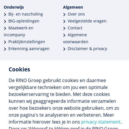
Onderwijs
Algemeen
Bij- en nascholing
Over ons
BIG-opleidingen
Veelgestelde vragen
Maatwerk en
Contact
incompany
Algemene
Praktijkinstellingen
voorwaarden
Erkenning aanvragen
Disclaimer & privacy
Cookies
De RINO Groep gebruikt cookies en daarmee
Meer dan 250 opleidingen
vergelijkbare technieken om jou een optimale
Alle BIG-opleidingen in huis
bezoekerservaring te bieden. Met deze cookies
Cedeo-erkend en CRKBO-geregistreerd
kunnen wij geaggregeerde informatie verzamelen
Gemiddelde beoordeling 8,4
over hoe bezoekers onze website gebruiken, om zo
onze pagina's te analyseren en verbeteren. Meer
informatie hierover lees je in ons
privacy statement
.
Door op ‘Akkoord’ te klikken geef je de RINO Groep