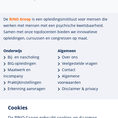
De
RINO Groep
is een opleidings­insti­tuut voor mensen die
werken met mensen met een psychische kwets­baar­heid.
Samen met onze top­docenten bieden we innova­tieve
opleidingen, cursussen en congres­sen op maat.
Onderwijs
Algemeen
Bij- en nascholing
Over ons
BIG-opleidingen
Veelgestelde vragen
Maatwerk en
Contact
incompany
Algemene
Praktijkinstellingen
voorwaarden
Erkenning aanvragen
Disclaimer & privacy
Cookies
De RINO Groep gebruikt cookies en daarmee