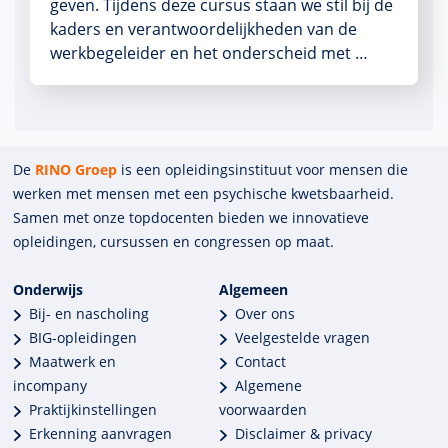
geven. Tijdens deze cursus staan we stil bij de
kaders en verantwoordelijkheden van de
werkbegeleider en het onderscheid met …
De
RINO Groep
is een opleidings­insti­tuut voor mensen die
werken met mensen met een psychische kwets­baar­heid.
Samen met onze top­docenten bieden we innova­tieve
opleidingen, cursussen en congres­sen op maat.
Onderwijs
Algemeen
Bij- en nascholing
Over ons
BIG-opleidingen
Veelgestelde vragen
Maatwerk en
Contact
incompany
Algemene
Praktijkinstellingen
voorwaarden
Erkenning aanvragen
Disclaimer & privacy