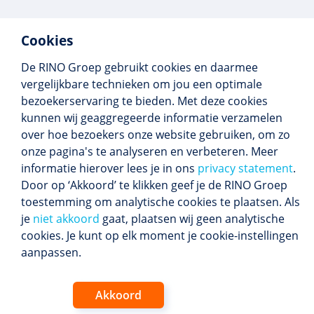
Cookies
De RINO Groep gebruikt cookies en daarmee
Meer dan 250 opleidingen
vergelijkbare technieken om jou een optimale
Alle BIG-opleidingen in huis
bezoekerservaring te bieden. Met deze cookies
Cedeo-erkend en CRKBO-geregistreerd
kunnen wij geaggregeerde informatie verzamelen
Gemiddelde beoordeling 8,4
over hoe bezoekers onze website gebruiken, om zo
onze pagina's te analyseren en verbeteren. Meer
informatie hierover lees je in ons
privacy statement
.
Door op ‘Akkoord’ te klikken geef je de RINO Groep
Volg ons
toestemming om analytische cookies te plaatsen. Als
Blijf op de hoogte van het (nieuwe) scholings­
je
niet akkoord
gaat, plaatsen wij geen analytische
aanbod en ons laatste nieuws.
cookies. Je kunt op elk moment je cookie-instellingen
Inschrijven nieuwsbrief
aanpassen.
Akkoord