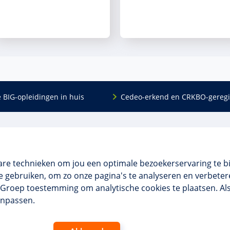
e BIG-opleidingen in huis
Cedeo-erkend en CRKBO-geregi
Algemeen
scholing
Over ons
dingen
Veelgestelde vragen
are technieken om jou een optimale bezoekerservaring te b
 en incompany
Contact
 gebruiken, om zo onze pagina's te analyseren en verbetere
tellingen
Algemene voorwaarden
NO Groep toestemming om analytische cookies te plaatsen. Al
 aanvragen
Disclaimer & privacy
anpassen.