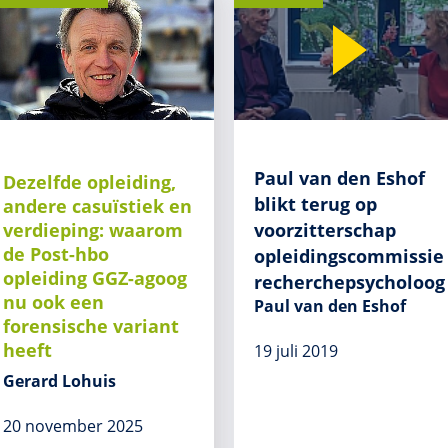
Paul van den Eshof
Dezelfde opleiding,
blikt terug op
andere casuïstiek en
verdieping: waarom
voorzitterschap
de Post-hbo
opleidingscommissie
opleiding GGZ-agoog
recherchepsycholoog
nu ook een
Paul van den Eshof
forensische variant
heeft
19 juli 2019
Gerard Lohuis
20 november 2025