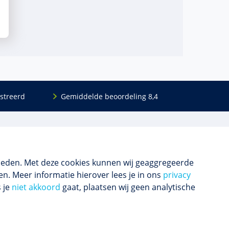
streerd
Gemiddelde beoordeling 8,4
Volg ons
Blijf op de hoogte van het (nieuwe) scholings­
aanbod en ons laatste nieuws.
ieden. Met deze cookies kunnen wij geaggregeerde
n. Meer informatie hierover lees je in ons
privacy
s je
niet akkoord
gaat, plaatsen wij geen analytische
Inschrijven nieuwsbrief