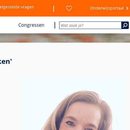
elgestelde vragen
Onderwijsportaal
Congressen
ken'