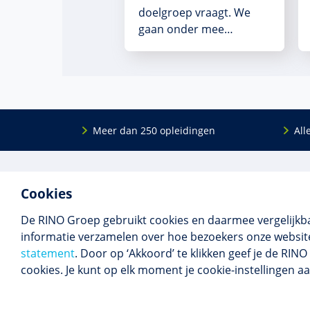
doelgroep vraagt. We
gaan onder mee…
Meer dan 250 opleidingen
All
De
RINO Groep
is een opleidings­insti­tuut
Onderwijs
Cookies
voor mensen die werken met mensen met
Bij- en na
een psychische kwets­baar­heid. Samen met
BIG-oplei
De RINO Groep gebruikt cookies en daarmee vergelijkb
onze top­docenten bieden we innova­tieve
Maatwerk
informatie verzamelen over hoe bezoekers onze website
opleidingen, cursussen en congres­sen op
Praktijkins
statement
. Door op ‘Akkoord’ te klikken geef je de RI
maat.
Erkenning
cookies. Je kunt op elk moment je cookie-instellingen a