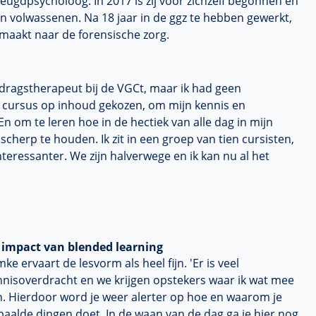
eugdpsycholoog. In 2017 is zij voor zichzelf begonnen en
en volwassenen. Na 18 jaar in de ggz te hebben gewerkt,
maakt naar de forensische zorg.
gedragstherapeut bij de VGCt, maar ik had geen
e cursus op inhoud gekozen, om mijn kennis en
n om te leren hoe in de hectiek van alle dag in mijn
cherp te houden. Ik zit in een groep van tien cursisten,
eressanter. We zijn halverwege en ik kan nu al het
.
 impact van blended learning
ke ervaart de lesvorm als heel fijn. 'Er is veel
nnisoverdracht en we krijgen opstekers waar ik wat mee
n. Hierdoor word je weer alerter op hoe en waarom je
aalde dingen doet. In de waan van de dag ga je hier nog