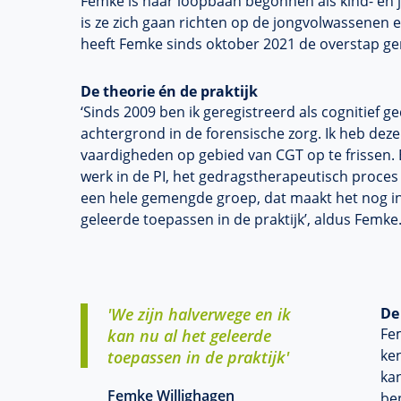
Femke is haar loopbaan begonnen als kind- en j
is ze zich gaan richten op de jongvolwassenen 
heeft Femke sinds oktober 2021 de overstap ge
De theorie én de praktijk
‘Sinds 2009 ben ik geregistreerd als cognitief 
achtergrond in de forensische zorg. Ik heb dez
vaardigheden op gebied van CGT op te frissen. E
werk in de PI, het gedragstherapeutisch proces s
een hele gemengde groep, dat maakt het nog int
geleerde toepassen in de praktijk’, aldus Femke
'We zijn halverwege en ik
De
Fem
kan nu al het geleerde
ke
toepassen in de praktijk'
ka
Femke Willighagen
bep