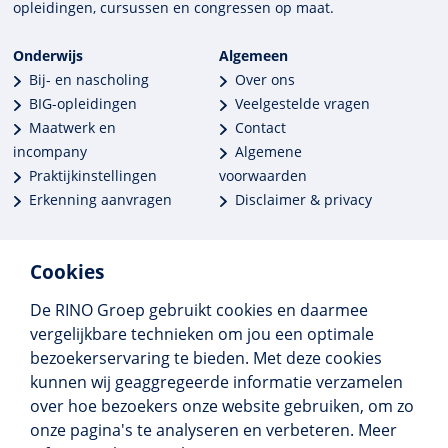
opleidingen, cursussen en congres­sen op maat.
Onderwijs
Algemeen
Bij- en nascholing
Over ons
BIG-opleidingen
Veelgestelde vragen
Maatwerk en
Contact
incompany
Algemene
Praktijkinstellingen
voorwaarden
Erkenning aanvragen
Disclaimer & privacy
Cookies
De RINO Groep gebruikt cookies en daarmee
Meer dan 250 opleidingen
vergelijkbare technieken om jou een optimale
Alle BIG-opleidingen in huis
bezoekerservaring te bieden. Met deze cookies
Cedeo-erkend en CRKBO-geregistreerd
kunnen wij geaggregeerde informatie verzamelen
Gemiddelde beoordeling 8,4
over hoe bezoekers onze website gebruiken, om zo
onze pagina's te analyseren en verbeteren. Meer