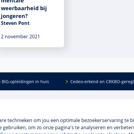
mentale
weerbaarheid bij
jongeren?
Steven Pont
2 november 2021
e BIG-opleidingen in huis
Cedeo-erkend en CRKBO-geregi
Algemeen
scholing
Over ons
dingen
Veelgestelde vragen
are technieken om jou een optimale bezoekerservaring te b
 en incompany
Contact
 gebruiken, om zo onze pagina's te analyseren en verbetere
tellingen
Algemene voorwaarden