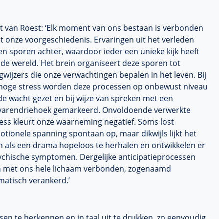
et van Roest: ‘Elk moment van ons bestaan is verbonden
t onze voorgeschiedenis. Ervaringen uit het verleden
en sporen achter, waardoor ieder een unieke kijk heeft
de wereld. Het brein organiseert deze sporen tot
wijzers die onze verwachtingen bepalen in het leven. Bij
 hoge stress worden deze processen op onbewust niveau
de wacht gezet en bij wijze van spreken met een
varendriehoek gemarkeerd. Onvoldoende verwerkte
ress kleurt onze waarneming negatief. Soms lost
tionele spanning spontaan op, maar dikwijls lijkt het
ch als een drama hopeloos te herhalen en ontwikkelen er
ychische symptomen. Dergelijke anticipatieprocessen
jn met ons hele lichaam verbonden, zogenaamd
matisch verankerd.’
ssen te herkennen en in taal uit te drukken, zo eenvoudig