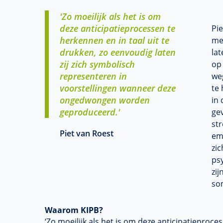
'Zo moeilijk als het is om
deze anticipatieprocessen te
Pi
herkennen en in taal uit te
me
drukken, zo eenvoudig laten
lat
zij zich symbolisch
op 
representeren in
weg
voorstellingen wanneer deze
te
ongedwongen worden
in 
geproduceerd.'
ge
st
Piet van Roest
emo
zi
ps
zi
so
Waarom KIPB?
‘Zo moeilijk als het is om deze anticipatieproce