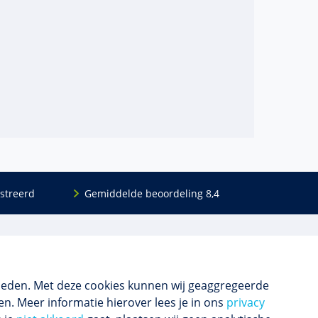
streerd
Gemiddelde beoordeling 8,4
Volg ons
Blijf op de hoogte van het (nieuwe) scholings­
aanbod en ons laatste nieuws.
ieden. Met deze cookies kunnen wij geaggregeerde
n. Meer informatie hierover lees je in ons
privacy