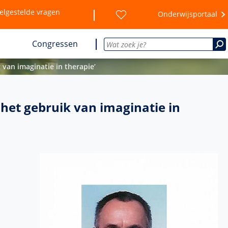
elgestelde vragen
Onderwijsportaal
Congressen
van imaginatie in therapie’
het gebruik van imaginatie in