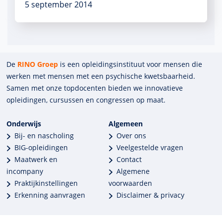
5 september 2014
De
RINO Groep
is een opleidings­insti­tuut voor mensen die
werken met mensen met een psychische kwets­baar­heid.
Samen met onze top­docenten bieden we innova­tieve
opleidingen, cursussen en congres­sen op maat.
Onderwijs
Algemeen
Bij- en nascholing
Over ons
BIG-opleidingen
Veelgestelde vragen
Maatwerk en
Contact
incompany
Algemene
Praktijkinstellingen
voorwaarden
Erkenning aanvragen
Disclaimer & privacy