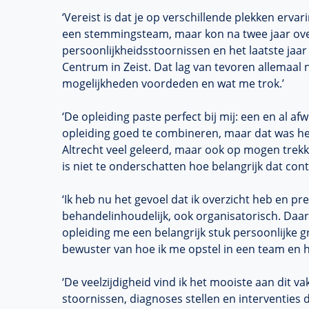
‘Vereist is dat je op verschillende plekken ervar
een
stemmingsteam
, maar kon na twee jaar o
persoonlijkheidsstoornissen
en het laatste jaa
Centrum in Zeist. Dat lag van tevoren allemaal n
mogelijkheden voordeden en wat me trok.’
‘De opleiding paste perfect bij mij: een en al af
opleiding goed te combineren, maar dat was het 
Altrecht
veel geleerd, maar ook op mogen trekk
is niet te onderschatten hoe belangrijk dat conta
‘Ik heb nu het gevoel dat ik overzicht heb en pre
behandelinhoudelijk
, ook organisatorisch. Daa
opleiding me een belangrijk stuk persoonlijke g
bewuster van hoe ik me opstel in een team en h
‘De veelzijdigheid vind ik het mooiste aan dit 
stoornissen, diagnoses stellen en interventies