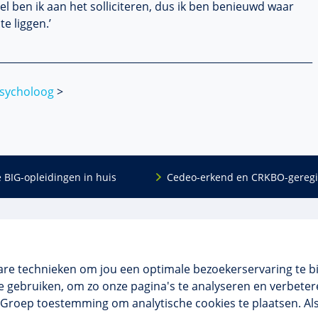
el ben ik aan het solliciteren, dus ik ben benieuwd waar
e liggen.’
_______________________________________________________________
psycholoog
>
e BIG-opleidingen in huis
Cedeo-erkend en CRKBO-geregi
Algemeen
scholing
Over ons
dingen
Veelgestelde vragen
are technieken om jou een optimale bezoekerservaring te b
 en incompany
Contact
 gebruiken, om zo onze pagina's te analyseren en verbetere
tellingen
Algemene voorwaarden
NO Groep toestemming om analytische cookies te plaatsen. Al