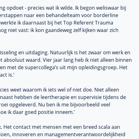
ing opdoet - precies wat ik wilde. Ik begon weliswaar bij
verstappen naar een
behandelteam
voor borderline
r werkte ik daarnaast bij het Top Referent Trauma
og niet vast: ik kon gaandeweg zelf kijken waar zich
wisseling en uitdaging. Natuurlijk is het zwaar om werk en
absoluut waard. Vier jaar lang heb ik niet alleen binnen
en met de supercollega’s uit mijn
opleidingsgroep
. Het
ct is.’
cies weet waarom ik iets wel of niet doe. Niet alleen
rnaast hebben de leertherapie en supervisie tijdens de
roei opgeleverd. Nu ben ik me bijvoorbeeld veel
oe ik daar goed positie inneem.’
vak. Het contact met mensen met een breed scala aan
 doen, innoveren en
managementverantwoordelijkheid