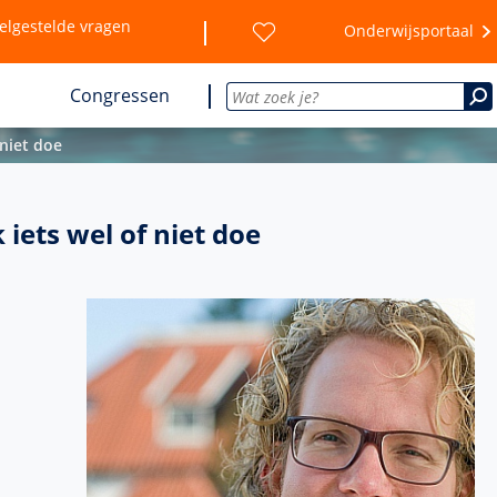
elgestelde vragen
Onderwijsportaal
Congressen
 niet doe
iets wel of niet doe