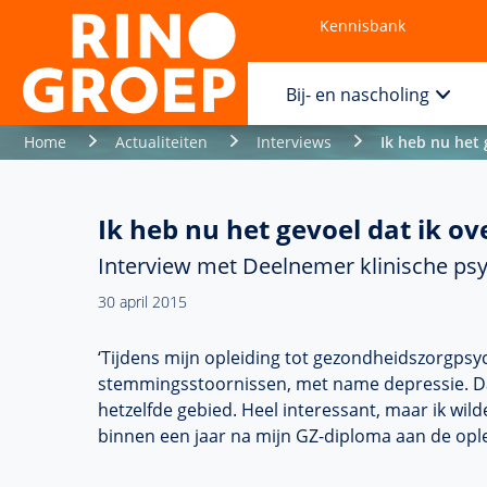
Kennisbank
Contact
Bij- en nascholing
Home
Actualiteiten
Interviews
Ik heb nu het 
Ik heb nu het gevoel dat ik ov
Interview met Deelnemer klinische psy
30 april 2015
‘Tijdens mijn opleiding tot
gezondheidszorgpsy
stemmingsstoornissen, met name depressie. D
hetzelfde gebied. Heel interessant, maar ik wi
binnen een jaar na mijn
GZ-diploma
aan de ople