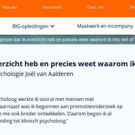
Nieuws
Docenten
Over ons
Ve
Maatwerk en incompany
BIG-opleidingen
gevoel dat ik overzicht heb en precies weet waarom ik iets wel of
erzicht heb en precies weet waarom ik 
chologie Joël van Aalderen
choloog
werkte ik vooral met mensen met
aarnaast was ik begonnen aan promotieonderzoek op
lde me ook breder ontwikkelen. Daarom begon ik al
iding tot klinisch psycholoog.’