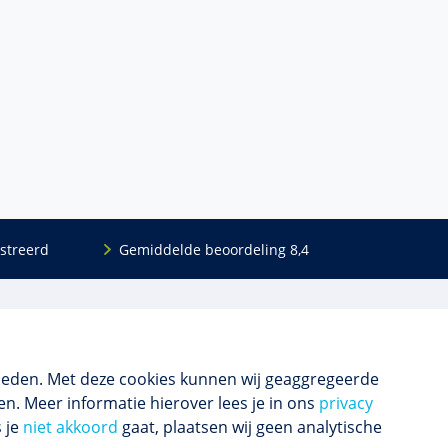
streerd
Gemiddelde beoordeling 8,4
Volg ons
Blijf op de hoogte van het (nieuwe) scholings­
aanbod en ons laatste nieuws.
ieden. Met deze cookies kunnen wij geaggregeerde
n. Meer informatie hierover lees je in ons
privacy
s je
niet akkoord
gaat, plaatsen wij geen analytische
Inschrijven nieuwsbrief