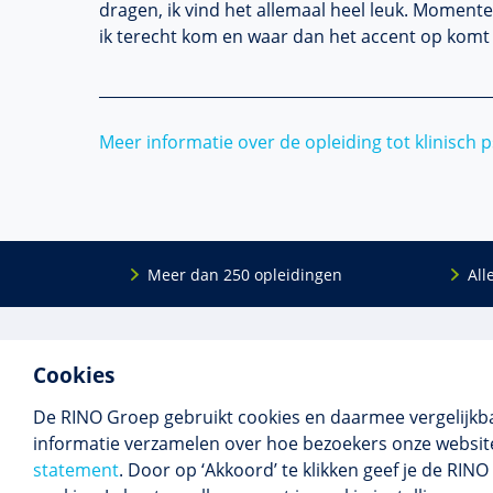
dragen, ik vind het allemaal heel leuk. Momente
ik terecht kom en waar dan het accent op komt t
___________________________________________________
Meer informatie over de opleiding tot klinisch 
Meer dan 250 opleidingen
All
De
RINO Groep
is een opleidings­insti­tuut
Onderwijs
Cookies
voor mensen die werken met mensen met
Bij- en na
een psychische kwets­baar­heid. Samen met
BIG-oplei
De RINO Groep gebruikt cookies en daarmee vergelijkb
onze top­docenten bieden we innova­tieve
Maatwerk
informatie verzamelen over hoe bezoekers onze website
opleidingen, cursussen en congres­sen op
Praktijkins
statement
. Door op ‘Akkoord’ te klikken geef je de RI
maat.