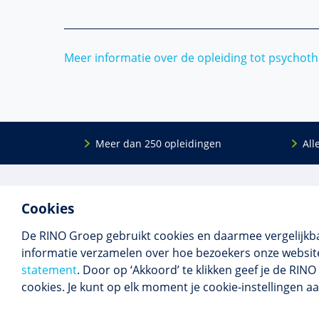
___________________________________________________
Meer informatie over de opleiding tot psychot
Meer dan 250 opleidingen
All
De
RINO Groep
is een opleidings­insti­tuut
Onderwijs
Cookies
voor mensen die werken met mensen met
Bij- en na
een psychische kwets­baar­heid. Samen met
BIG-oplei
De RINO Groep gebruikt cookies en daarmee vergelijkb
onze top­docenten bieden we innova­tieve
Maatwerk
informatie verzamelen over hoe bezoekers onze website
opleidingen, cursussen en congres­sen op
Praktijkins
statement
. Door op ‘Akkoord’ te klikken geef je de RI
maat.
Erkenning
cookies. Je kunt op elk moment je cookie-instellingen a