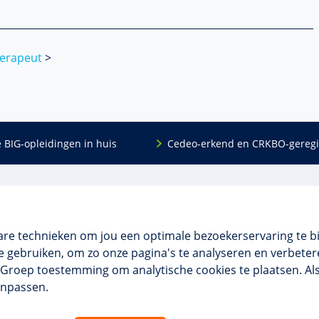
_______________________________________________________________
herapeut
>
e BIG-opleidingen in huis
Cedeo-erkend en CRKBO-geregi
Algemeen
scholing
Over ons
dingen
Veelgestelde vragen
are technieken om jou een optimale bezoekerservaring te b
 en incompany
Contact
 gebruiken, om zo onze pagina's te analyseren en verbetere
tellingen
Algemene voorwaarden
NO Groep toestemming om analytische cookies te plaatsen. Al
 aanvragen
Disclaimer & privacy
anpassen.