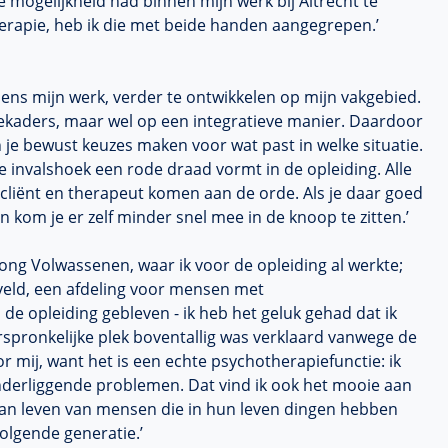
de mogelijkheid had binnen mijn werk bij
Altrecht
te
herapie, heb ik die met beide handen aangegrepen.’
jdens mijn werk, verder te ontwikkelen op mijn vakgebied.
tiekaders, maar wel op een
integratieve
manier. Daardoor
n je bewust keuzes maken voor wat past in welke situatie.
e invalshoek een rode draad vormt in de opleiding. Alle
 cliënt en therapeut komen aan de orde. Als je daar goed
kom je er zelf minder snel mee in de knoop te zitten.’
ong Volwassenen, waar ik voor de opleiding al werkte;
veld
, een afdeling voor mensen met
a de opleiding gebleven - ik heb het geluk gehad dat ik
orspronkelijke plek boventallig was verklaard vanwege de
r mij, want het is een echte psychotherapiefunctie: ik
nderliggende problemen. Dat vind ik ook het mooie aan
t van leven van mensen die in hun leven dingen hebben
olgende generatie.’