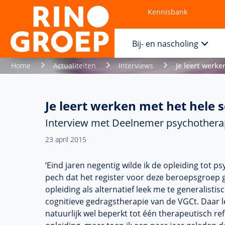
Kennisbank
Contact
Bij- en nascholing
Home
Actualiteiten
Interviews
Je leert werke
Je leert werken met het hele 
Interview met Deelnemer psychothera
23 april 2015
‘Eind jaren negentig wilde ik de opleiding tot 
pech dat het register voor deze beroepsgroep 
opleiding
als alternatief leek me te generalisti
cognitieve gedragstherapie van de
VGCt
. Daar 
natuurlijk wel beperkt tot één therapeutisch re