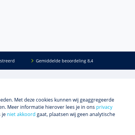
streerd
Gemiddelde beoordeling 8,4
Volg ons
Blijf op de hoogte van het (nieuwe) scholings­
aanbod en ons laatste nieuws.
ieden. Met deze cookies kunnen wij geaggregeerde
n. Meer informatie hierover lees je in ons
privacy
s je
niet akkoord
gaat, plaatsen wij geen analytische
Inschrijven nieuwsbrief