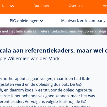
Nieuws
Docenten
Over ons
Ve
Maatwerk en incompany
BIG-opleidingen
n met het hele scala aan referentiekaders, maar wel op een integ
scala aan referentiekaders, maar wel 
pie Willemien van der Mark
psychotherapeut al gaan volgen, maar toen had ik de
gesloten werd en de opleiding dus ook. De
GZ-
sch, en daarom koos ik eerst voor de
opleidingsroute
leerde ik het
behandelvak
goed kennen, maar het was
ferentiekader. Vervolgens volgde ik alsnog de
GZ-