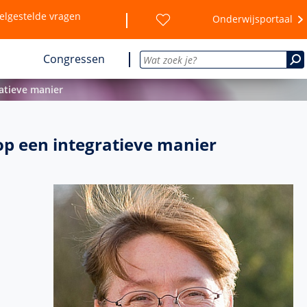
elgestelde vragen
Onderwijsportaal
Congressen
ratieve manier
op een integratieve manier