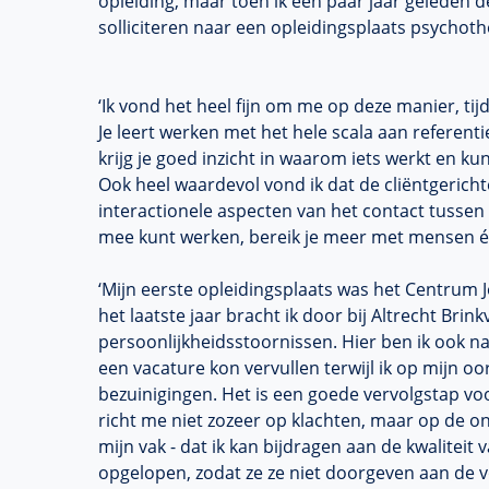
opleiding
, maar toen ik een paar jaar geleden 
solliciteren naar een opleidingsplaats psychot
‘Ik vond het heel fijn om me op deze manier, ti
Je leert werken met het hele scala aan referen
krijg je goed inzicht in waarom iets werkt en ku
Ook heel waardevol vond ik dat de cliëntgericht
interactionele aspecten van het contact tussen
mee kunt werken, bereik je meer met mensen én 
‘Mijn eerste opleidingsplaats was het Centrum J
het laatste jaar bracht ik door bij
Altrecht
Brink
persoonlijkheidsstoornissen
. Hier ben ik ook n
een vacature kon vervullen terwijl ik op mijn o
bezuinigingen. Het is een goede vervolgstap voo
richt me niet zozeer op klachten, maar op de o
mijn vak - dat ik kan bijdragen aan de kwalitei
opgelopen, zodat ze ze niet doorgeven aan de v